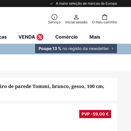
A maior seleção de marcas da Europa
Serviço
Iniciar sessão
O meu carrinho
cas
VENDA
Comércio
Mais
no registo da newsletter
Poupe 13 %
iro de parede Tommi, branco, gesso, 100 cm,
PVP -59,00 €