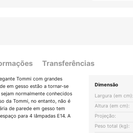
formações
Transferências
legante Tommi com grandes
Dimensão
de em gesso estão a tornar-se
a sejam normalmente conhecidos
Largura (em cm)
so da Tommi, no entanto, não é
Altura (em cm):
nária de parede em gesso tem
 espaço para 4 lâmpadas E14. A
Projeção:
candeeiro, pelo que a luz só
Peso total (kg):
ntra indiretamente na divisão.