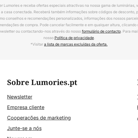
r Lumories e receba ofertas especiais atractivas na nossa gama de luminárias, 
a a casa conectada. Receberá também informações sobre códigos de desconto, 
omo conselhos e recomendações personalizados, informações dos nossos parceiro
mendações de compra. Pode cancelar facilmente e em qualquer altura, clicando
ewsletter ou contactando-nos através do nosso
formulário de contacto
. Para mai
nosso
Política de privacidade
.
*Visitar
a lista de marcas excluídas da oferta.
Sobre Lumories.pt
Newsletter
Empresa cliente
Cooperações de marketing
Junte-se a nós