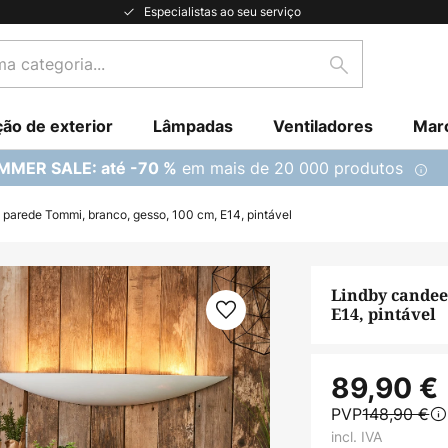
Especialistas ao seu serviço
Pesquisar
ção de exterior
Lâmpadas
Ventiladores
Mar
em mais de 20 000 produtos
MMER SALE: até -70 %
 parede Tommi, branco, gesso, 100 cm, E14, pintável
Lindby candee
E14, pintável
89,90 €
PVP
148,90 €
incl. IVA