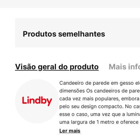
Saltar
para
o
início
Produtos semelhantes
da
Galeria
de
imagens
Visão geral do produto
Mais in
Candeeiro de parede em gesso e
dimensões Os candeeiros de pare
cada vez mais populares, embor
pelo seu design compacto. No ca
esse o caso, uma vez que a lumi
uma largura de 1 metro e oferece
luminária foi concebida como um 
Ler mais
pode ser emitida para cima e só e