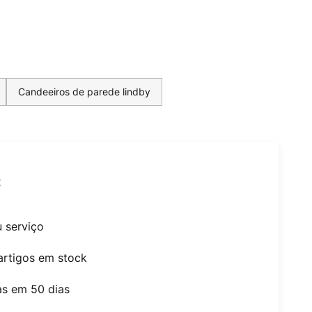
Candeeiros de parede lindby
t
u serviço
artigos em stock
as em 50 dias