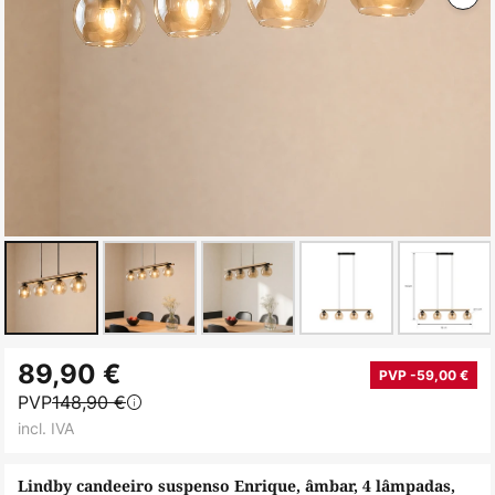
Saltar
89,90 €
para
PVP -59,00 €
PVP
148,90 €
o
incl. IVA
início
da
Lindby candeeiro suspenso Enrique, âmbar, 4 lâmpadas,
Galeria