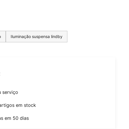
o
Iluminação suspensa lindby
t
u serviço
artigos em stock
as em 50 dias