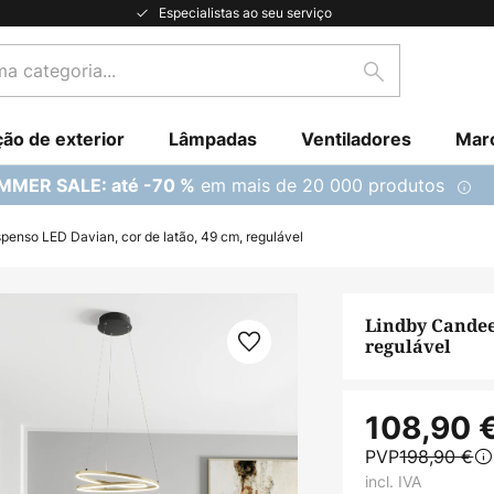
Especialistas ao seu serviço
Pesquisar
ção de exterior
Lâmpadas
Ventiladores
Mar
em mais de 20 000 produtos
MMER SALE: até -70 %
penso LED Davian, cor de latão, 49 cm, regulável
Lindby Candee
regulável
108,90 
PVP
198,90 €
incl. IVA