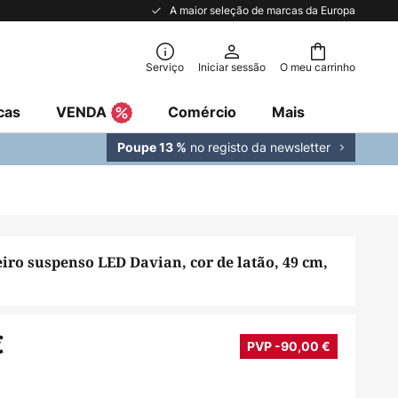
A maior seleção de marcas da Europa
Serviço
Iniciar sessão
O meu carrinho
cas
VENDA
Comércio
Mais
no registo da newsletter
Poupe 13 %
iro suspenso LED Davian, cor de latão, 49 cm,
€
PVP -90,00 €