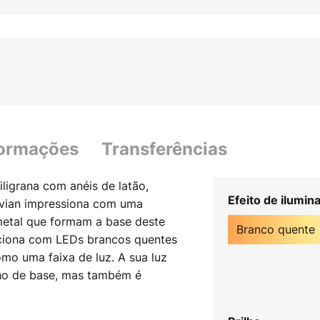
formações
Transferências
ligrana com anéis de latão,
Efeito de ilumin
Davian impressiona com uma
 metal que formam a base deste
Branco quente
ciona com LEDs brancos quentes
mo uma faixa de luz. A sua luz
ho de base, mas também é
 três fases utilizando o
é fornecido em todas as