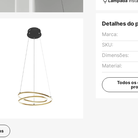
inst
Lâmpada
Detalhes do 
Marca:
SKU:
Dimensões:
Material:
Todos os 
pr
ns