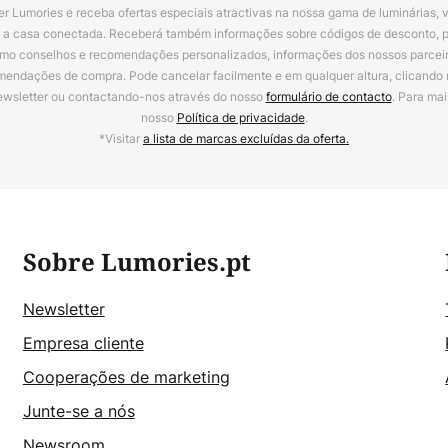
r Lumories e receba ofertas especiais atractivas na nossa gama de luminárias, 
a a casa conectada. Receberá também informações sobre códigos de desconto, 
omo conselhos e recomendações personalizados, informações dos nossos parceiro
mendações de compra. Pode cancelar facilmente e em qualquer altura, clicando
ewsletter ou contactando-nos através do nosso
formulário de contacto
. Para mai
nosso
Política de privacidade
.
*Visitar
a lista de marcas excluídas da oferta.
Sobre Lumories.pt
Newsletter
Empresa cliente
Cooperações de marketing
Junte-se a nós
Newsroom