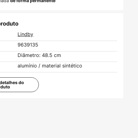
alada
de forma permanente
produto
Lindby
9639135
Diâmetro: 48.5 cm
alumínio / material sintético
detalhes do
oduto