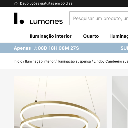
Ir
Devoluções gratuitas em 50 dias
para
Pesquisar
o
um
Conteúdo
produto,
Iluminação interior
uma
Quarto
Ilumina
categoria...
Apenas
08D 18H 08M 26S
SU
Início
Iluminação interior
Iluminação suspensa
Lindby Candeeiro sus
Saltar
para
o
final
da
Galeria
de