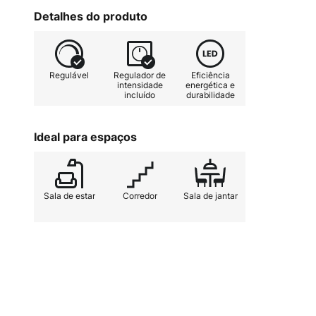
instalações domésticas. A superfí
Detalhes do produto
confere ao candeeiro suspenso 
clássico, enquanto a nota básic
permanece claramente reconhecív
Regulável
Regulador de
Eficiência
iluminação de particular elegância
intensidade
energética e
incluído
durabilidade
Ideal para espaços
Sala de estar
Corredor
Sala de jantar