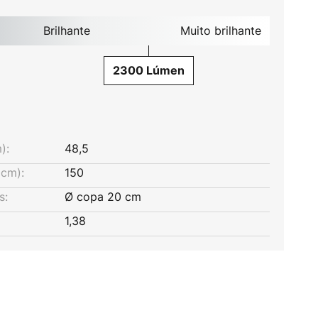
Brilhante
Muito brilhante
2300 Lúmen
):
48,5
cm):
150
s:
Ø copa 20 cm
1,38