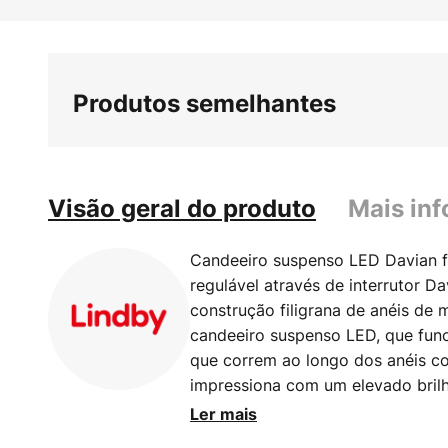
Saltar
para
o
início
Produtos semelhantes
da
Galeria
de
imagens
Visão geral do produto
Mais in
Candeeiro suspenso LED Davian fi
regulável através de interrutor 
construção filigrana de anéis de
candeeiro suspenso LED, que fun
que correm ao longo dos anéis co
impressiona com um elevado bril
possível reduzir a luminosidade em
Ler mais
interrutor normal na parede, que 