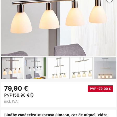
Saltar
79,90 €
para
PVP -79,00 €
PVP
158,90 €
o
incl. IVA
início
da
Lindby candeeiro suspenso Simeon, cor de níquel, vidro,
Galeria