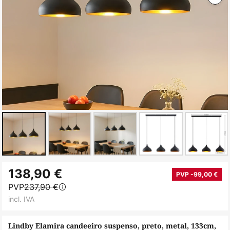
Saltar
138,90 €
para
PVP -99,00 €
PVP
237,90 €
o
incl. IVA
início
da
Lindby Elamira candeeiro suspenso, preto, metal, 133cm,
Galeria