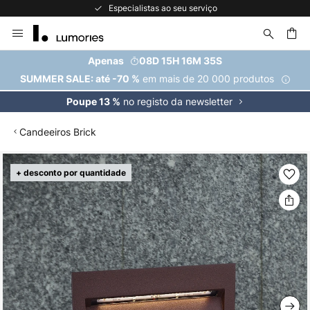
Especialistas ao seu serviço
Ir
para
o
uisar
Apenas
08D 15H 16M 35S
Conteúdo
em mais de 20 000 produtos
SUMMER SALE: até -70 %
no registo da newsletter
Poupe 13 %
Candeeiros Brick
Saltar
+ desconto por quantidade
para
o
final
da
Galeria
de
imagens