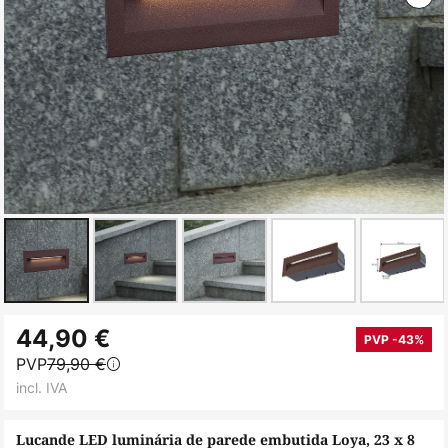
Saltar
44,90 €
para
PVP -43%
PVP
79,90 €
o
incl. IVA
início
da
Lucande LED luminária de parede embutida Loya, 23 x 8
Galeria