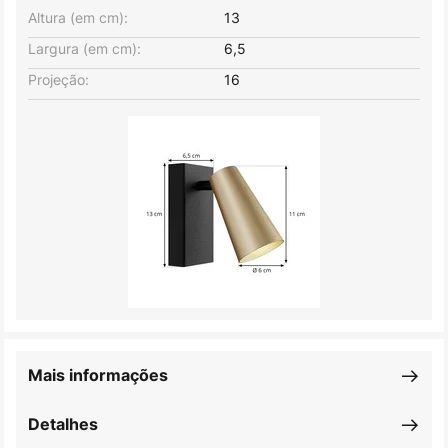
Altura (em cm):
13
Largura (em cm):
6,5
Projeção:
16
Mais informações
Detalhes