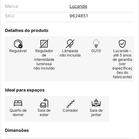
Marca:
Lucande
SKU:
9624851
Detalhes do produto
Regulável
Regulador
Lâmpada
GU10
Lucande –
de
não incluída
até 5 anos
intensidade
de garantia
luminosa
(ver
não incluído
especificaç
ões do
fabricante)
Ideal para espaços
Quarto de
Sala de
Corredor
Sala de
dormir
estar
jantar
Dimensões