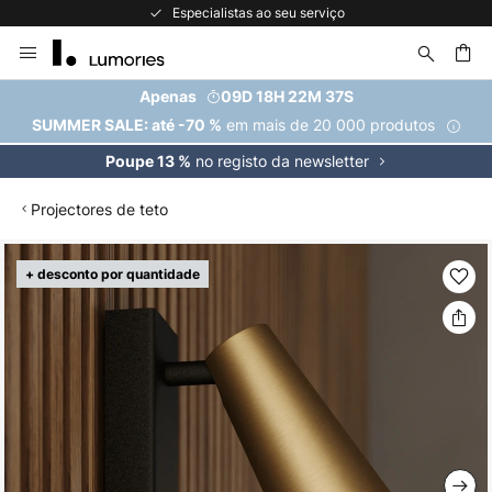
Especialistas ao seu serviço
Ir
para
o
uisar
Apenas
09D 18H 22M 36S
Conteúdo
em mais de 20 000 produtos
SUMMER SALE: até -70 %
no registo da newsletter
Poupe 13 %
Projectores de teto
Saltar
+ desconto por quantidade
para
o
final
da
Galeria
de
imagens