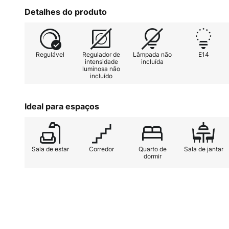
Detalhes do produto
Regulável
Regulador de
Lâmpada não
E14
intensidade
incluída
luminosa não
incluído
Ideal para espaços
Sala de estar
Corredor
Quarto de
Sala de jantar
dormir