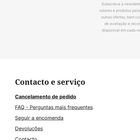
Subscreva a newslette
solares e produtos par
outras ofertas, bem c
de avaliação e reco
disponível em cada n
Contacto e serviço
Cancelamento de pedido
FAQ - Perguntas mais frequentes
Seguir a encomenda
Devoluções
Contacto