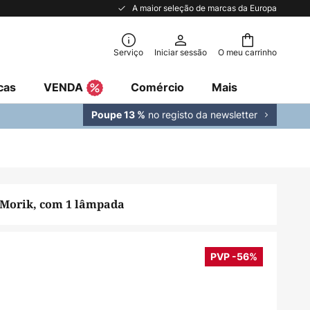
A maior seleção de marcas da Europa
Serviço
Iniciar sessão
O meu carrinho
cas
VENDA
Comércio
Mais
no registo da newsletter
Poupe 13 %
 Morik, com 1 lâmpada
PVP -56%