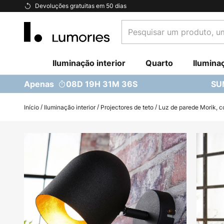
Ir
Devoluções gratuitas em 50 dias
para
Pesquisar
o
um
Conteúdo
produto,
Iluminação interior
uma
Quarto
Ilumina
categoria...
Apenas
08D 19H 31M 35S
SU
Início
Iluminação interior
Projectores de teto
Luz de parede Morik, 
Saltar
para
o
final
da
Galeria
de