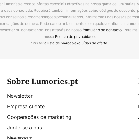
r Lumories e receba ofertas especiais atractivas na nossa gama de luminárias, 
a a casa conectada. Receberá também informações sobre códigos de desconto, 
omo conselhos e recomendações personalizados, informações dos nossos parceiro
mendações de compra. Pode cancelar facilmente e em qualquer altura, clicando
ewsletter ou contactando-nos através do nosso
formulário de contacto
. Para mai
nosso
Política de privacidade
.
*Visitar
a lista de marcas excluídas da oferta.
Sobre Lumories.pt
Newsletter
Empresa cliente
Cooperações de marketing
Junte-se a nós
Newsroom