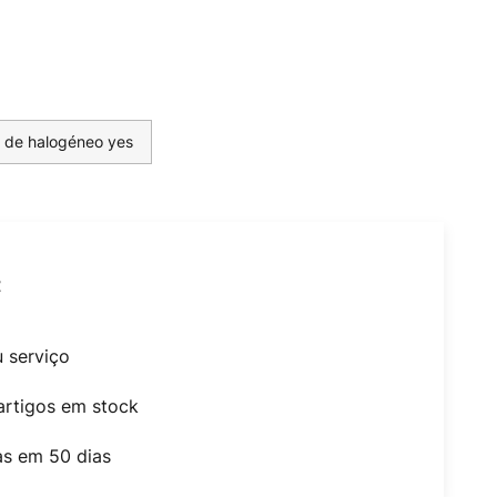
s de halogéneo yes
t
u serviço
artigos em stock
as em 50 dias