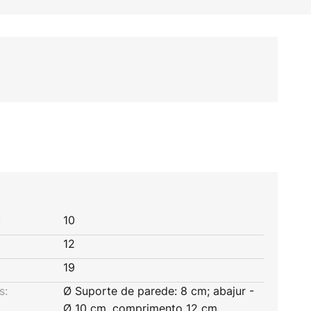
:
10
12
19
s:
Ø Suporte de parede: 8 cm; abajur -
Ø 10 cm, comprimento 12 cm