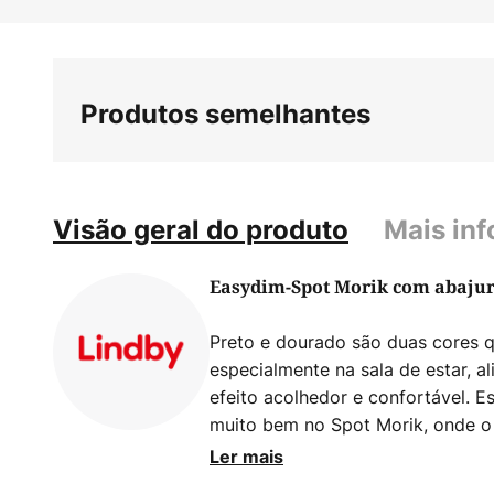
Saltar
para
o
início
Produtos semelhantes
da
Galeria
de
imagens
Visão geral do produto
Mais in
Easydim-Spot Morik com abajur
Preto e dourado são duas cores 
especialmente na sala de estar, a
efeito acolhedor e confortável. 
muito bem no Spot Morik, onde o 
um interior dourado e emana uma
Ler mais
quente. O Morik pode ser equipa