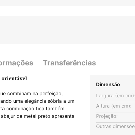
formações
Transferências
 orientável
Dimensão
que combinam na perfeição,
Largura (em cm)
liando uma elegância sóbria a um
Altura (em cm):
Esta combinação fica também
abajur de metal preto apresenta
Projeção:
 luz correspondentemente
Outras dimensõe
do com uma lâmpada E14.