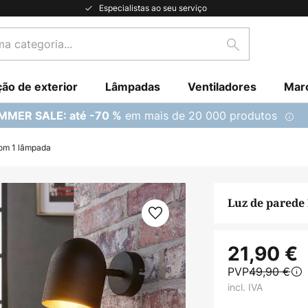
Especialistas ao seu serviço
Pesquisar
ção de exterior
Lâmpadas
Ventiladores
Mar
em mais de 20 000 produtos
MMER SALE: até -70 %
com 1 lâmpada
Luz de parede
21,90 €
PVP
49,90 €
incl. IVA