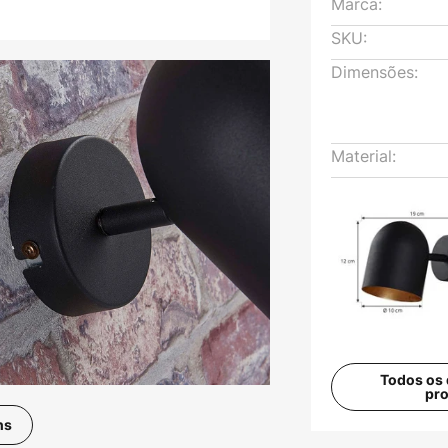
Marca:
SKU:
Dimensões:
Material:
Todos os 
pr
ns