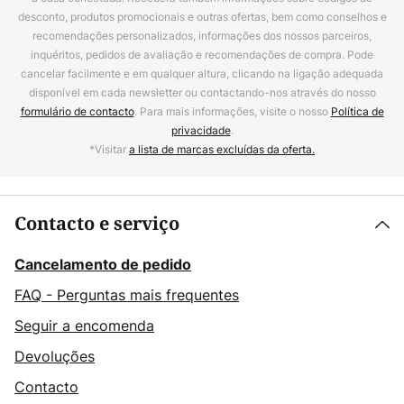
desconto, produtos promocionais e outras ofertas, bem como conselhos e
recomendações personalizados, informações dos nossos parceiros,
inquéritos, pedidos de avaliação e recomendações de compra. Pode
cancelar facilmente e em qualquer altura, clicando na ligação adequada
disponível em cada newsletter ou contactando-nos através do nosso
formulário de contacto
. Para mais informações, visite o nosso
Política de
privacidade
.
*Visitar
a lista de marcas excluídas da oferta.
Contacto e serviço
Cancelamento de pedido
FAQ - Perguntas mais frequentes
Seguir a encomenda
Devoluções
Contacto