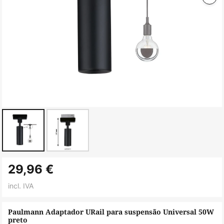
Saltar
29,96 €
para
o
incl. IVA
início
da
Paulmann Adaptador URail para suspensão Universal 50W
preto
Galeria