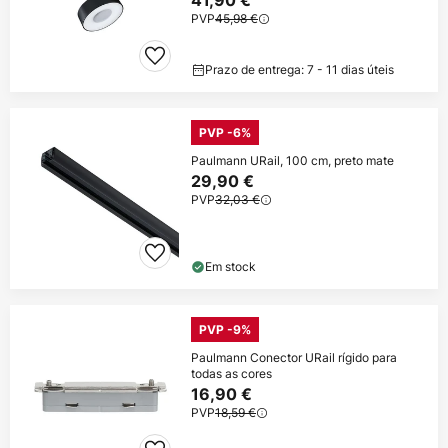
41,90 €
PVP
45,98 €
Prazo de entrega: 7 - 11 dias úteis
PVP -6%
Paulmann URail, 100 cm, preto mate
29,90 €
PVP
32,03 €
Em stock
PVP -9%
Paulmann Conector URail rígido para
todas as cores
16,90 €
PVP
18,59 €