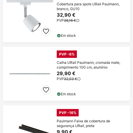
Cobertura para spots URail Paulmann,
branco, GU10
32,90 €
PVP
36,16 €
Em stock
PVP -6%
Calha URail Paulmann, cromada mate,
comprimento 100 cm, alumínio
29,90 €
PVP
32,03 €
Em stock
PVP -16%
Paulmann Faixa de cobertura de
segurança URail, preta
9,90 €