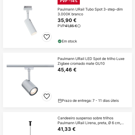
PVP -14%
Paulmann URail Tubo Spot 3-step-dim
3.000K branco
35,90 €
PVP
41,85 €
Em stock
Paulmann URail LED Spot de trilho Luxe
Zigbee cromado mate GU10
45,46 €
Prazo de entrega: 7 - 11 dias úteis
Candeeiro suspenso sobre trilhos
Paulmann URail Lirena, preta, Ø 6 cm,
GU10
41,33 €