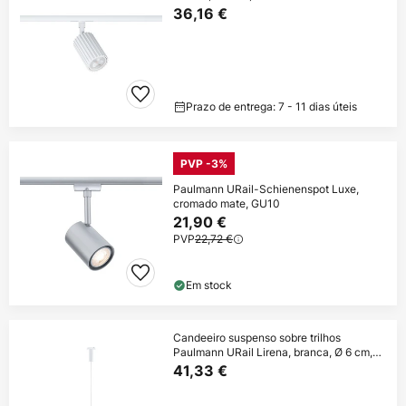
36,16 €
Prazo de entrega: 7 - 11 dias úteis
PVP -3%
Paulmann URail-Schienenspot Luxe,
cromado mate, GU10
21,90 €
PVP
22,72 €
Em stock
Candeeiro suspenso sobre trilhos
Paulmann URail Lirena, branca, Ø 6 cm,
GU10
41,33 €