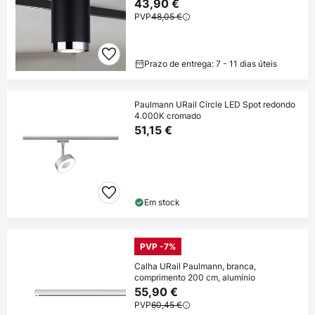
43,90 €
PVP
48,05 €
Prazo de entrega: 7 - 11 dias úteis
Paulmann URail Circle LED Spot redondo
4.000K cromado
51,15 €
Em stock
PVP -7%
Calha URail Paulmann, branca,
comprimento 200 cm, alumínio
55,90 €
PVP
60,45 €