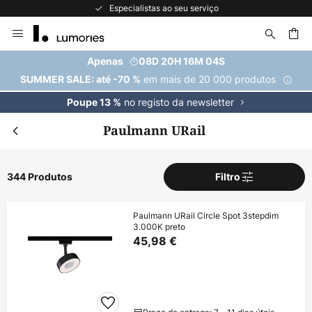
A maior seleção de marcas da Europa
Ir
para
o
uisar
Apenas
08D 20H 16M 03S
Conteúdo
em mais de 20 000 produtos
SUMMER SALE: até -70 %
no registo da newsletter
Poupe 13 %
Paulmann URail
344 Produtos
Filtro
Paulmann URail Circle Spot 3stepdim
3.000K preto
45,98 €