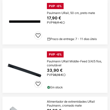
PVP -6%
Paulmann URail, 50 cm, preto mate
17,90 €
PVP
19,11 €
Prazo de entrega: 7 - 11 dias úteis
PVP -6%
Paulmann URail Middle-Feed 3/4/5 fios,
comutável
33,90 €
PVP
36,16 €
Em stock
Alimentador de extremidades URail
Paulmann, cromado mate