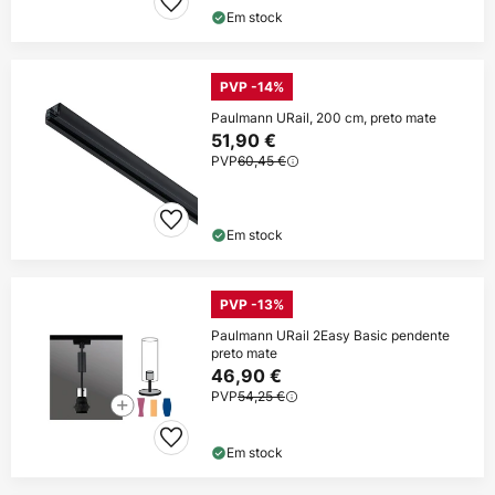
Em stock
PVP -14%
Paulmann URail, 200 cm, preto mate
51,90 €
PVP
60,45 €
Em stock
PVP -13%
Paulmann URail 2Easy Basic pendente
preto mate
46,90 €
PVP
54,25 €
Em stock