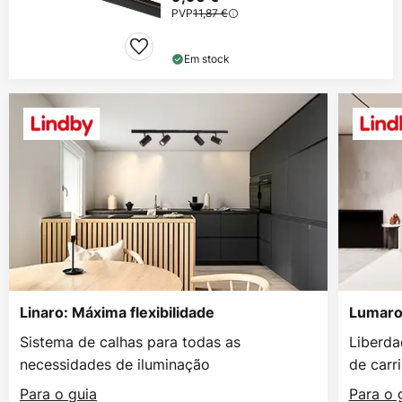
PVP
11,87 €
Em stock
Linaro: Máxima flexibilidade
Lumaro:
Sistema de calhas para todas as
Liberda
necessidades de iluminação
de carri
Para o guia
Para o 