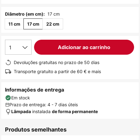
de
imagens
17 cm
Diâmetro (em cm):
11 cm
17 cm
22 cm
1
Adicionar ao carrinho
Devoluções gratuitas no prazo de 50 dias
Transporte gratuito a partir de 60 € e mais
Informações de entrega
Em stock
Prazo de entrega: 4 - 7 dias úteis
instalada
Lâmpada
de forma permanente
Produtos semelhantes