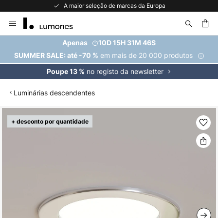
A maior seleção de marcas da Europa
Ir
para
o
uisar
Apenas
10D 15H 31M 46S
Conteúdo
em mais de 20 000 produtos
SUMMER SALE: até -70 %
no registo da newsletter
Poupe 13 %
Luminárias descendentes
Saltar
+ desconto por quantidade
para
o
final
da
Galeria
de
imagens