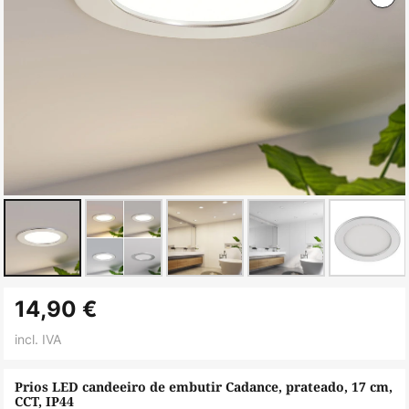
Saltar
14,90 €
para
o
incl. IVA
início
da
Prios LED candeeiro de embutir Cadance, prateado, 17 cm,
CCT, IP44
Galeria