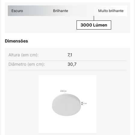
Escuro
Brilhante
Muito brilhante
3000 Lúmen
Dimensões
Altura (em cm):
7,1
Diâmetro (em cm):
30,7