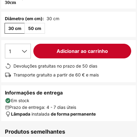
30cm
de
imagens
30 cm
Diâmetro (em cm):
30 cm
50 cm
1
Adicionar ao carrinho
Devoluções gratuitas no prazo de 50 dias
Transporte gratuito a partir de 60 € e mais
Informações de entrega
Em stock
Prazo de entrega: 4 - 7 dias úteis
instalada
Lâmpada
de forma permanente
Produtos semelhantes