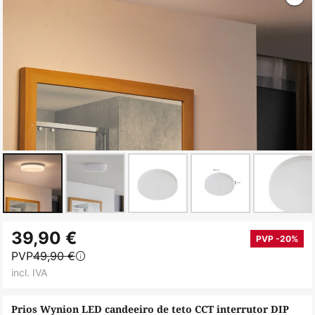
Saltar
39,90 €
para
PVP -20%
PVP
49,90 €
o
incl. IVA
início
da
Prios Wynion LED candeeiro de teto CCT interrutor DIP
Galeria