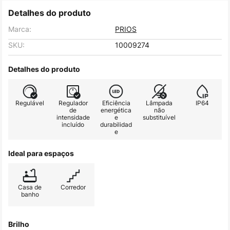
Detalhes do produto
Marca:
PRIOS
SKU:
10009274
Detalhes do produto
Regulável
Regulador
Eficiência
Lâmpada
IP64
de
energética
não
intensidade
e
substituível
incluído
durabilidad
e
Ideal para espaços
Casa de
Corredor
banho
Brilho