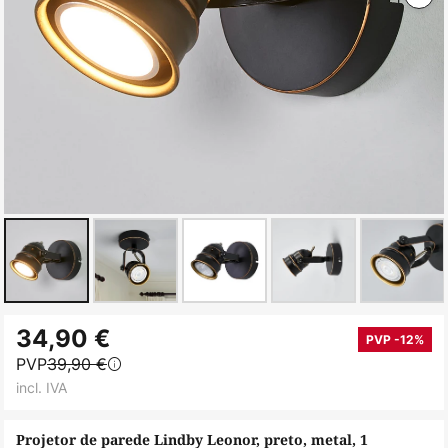
Saltar
34,90 €
para
PVP -12%
PVP
39,90 €
o
incl. IVA
início
da
Projetor de parede Lindby Leonor, preto, metal, 1
Galeria