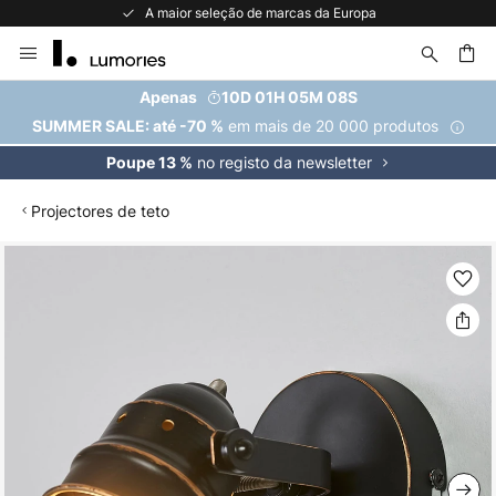
A maior seleção de marcas da Europa
Ir
para
o
uisar
Apenas
10D 01H 05M 07S
Conteúdo
em mais de 20 000 produtos
SUMMER SALE: até -70 %
no registo da newsletter
Poupe 13 %
Projectores de teto
Saltar
para
o
final
da
Galeria
de
imagens