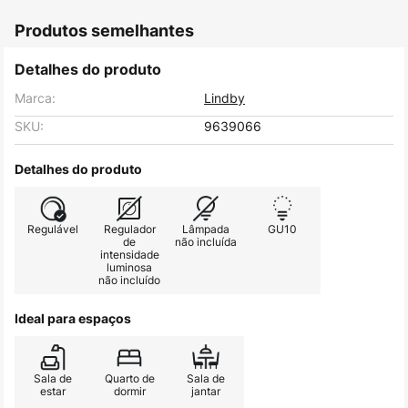
Produtos semelhantes
Detalhes do produto
Marca:
Lindby
SKU:
9639066
Detalhes do produto
Regulável
Regulador
Lâmpada
GU10
de
não incluída
intensidade
luminosa
não incluído
Ideal para espaços
Sala de
Quarto de
Sala de
estar
dormir
jantar