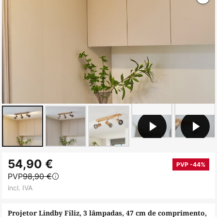
Saltar
54,90 €
para
PVP -44%
PVP
98,90 €
o
incl. IVA
início
da
Projetor Lindby Filiz, 3 lâmpadas, 47 cm de comprimento,
Galeria