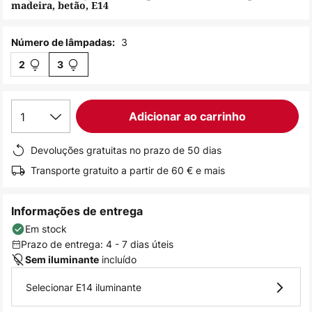
madeira, betão, E14
de
imagens
3
Número de lâmpadas:
2
3
1
Adicionar ao carrinho
Devoluções gratuitas no prazo de 50 dias
Transporte gratuito a partir de 60 € e mais
Informações de entrega
Em stock
Prazo de entrega: 4 - 7 dias úteis
incluído
Sem iluminante
Selecionar E14 iluminante