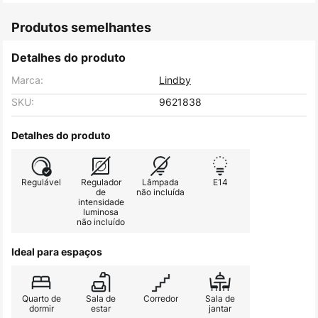
Produtos semelhantes
Detalhes do produto
Marca:
Lindby
SKU:
9621838
Detalhes do produto
Regulável
Regulador
Lâmpada
E14
de
não incluída
intensidade
luminosa
não incluído
Ideal para espaços
Quarto de
Sala de
Corredor
Sala de
dormir
estar
jantar