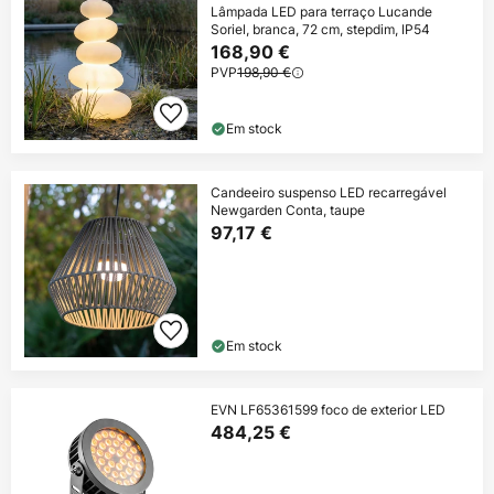
Lâmpada LED para terraço Lucande
Soriel, branca, 72 cm, stepdim, IP54
168,90 €
PVP
198,90 €
Em stock
Candeeiro suspenso LED recarregável
Newgarden Conta, taupe
97,17 €
Em stock
EVN LF65361599 foco de exterior LED
484,25 €