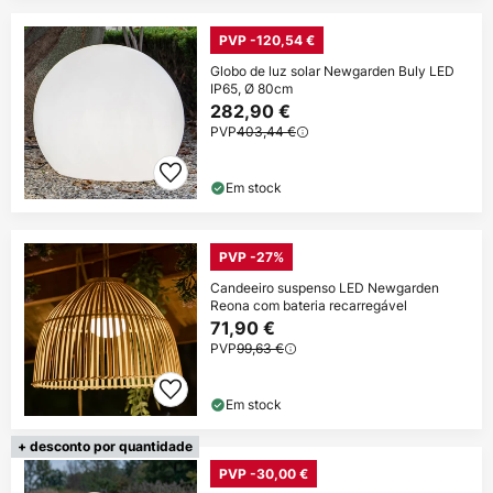
PVP -120,54 €
Globo de luz solar Newgarden Buly LED
IP65, Ø 80cm
282,90 €
PVP
403,44 €
Em stock
PVP -27%
Candeeiro suspenso LED Newgarden
Reona com bateria recarregável
71,90 €
PVP
99,63 €
Em stock
+ desconto por quantidade
PVP -30,00 €