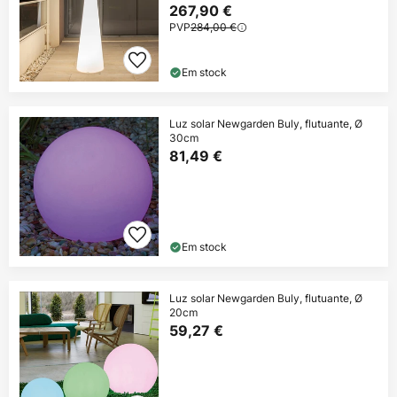
267,90 €
PVP
284,00 €
Em stock
Luz solar Newgarden Buly, flutuante, Ø
30cm
81,49 €
Em stock
Luz solar Newgarden Buly, flutuante, Ø
20cm
59,27 €