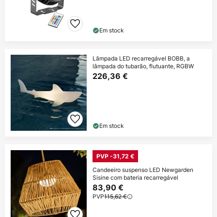
Em stock
Lâmpada LED recarregável BOBB, a
lâmpada do tubarão, flutuante, RGBW
226,36 €
Em stock
PVP -31,72 €
Candeeiro suspenso LED Newgarden
Sisine com bateria recarregável
83,90 €
PVP
115,62 €