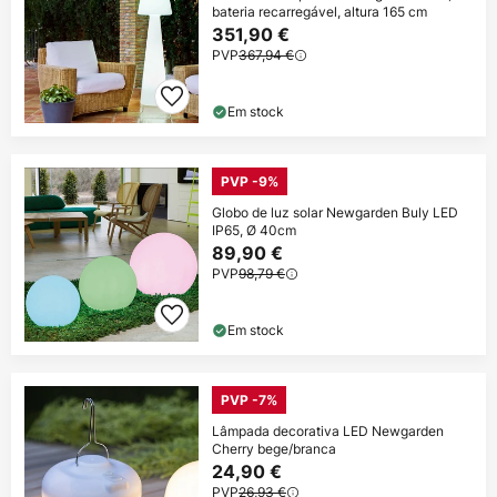
bateria recarregável, altura 165 cm
351,90 €
PVP
367,94 €
Em stock
PVP -9%
Globo de luz solar Newgarden Buly LED
IP65, Ø 40cm
89,90 €
PVP
98,79 €
Em stock
PVP -7%
Lâmpada decorativa LED Newgarden
Cherry bege/branca
24,90 €
PVP
26,93 €