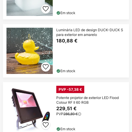
Em stock
Luminária LED de design DUCK-DUCK S
para exterior em amarelo
180,88 €
Em stock
PVP -57,38 €
Potente projetor de exterior LED Flood
Colour RF II 60 RGB
229,51 €
PVP
286,89 €
Em stock