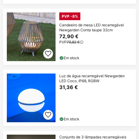
PVP -8%
Candeeiro de mesa LED recarregável
Newgarden Conta taupe 32cm
72,90 €
PVP
79,82 €
Em stock
Luz de água recarregável Newgarden
LED Coco, IP68, RGBW
31,36 €
Em stock
Conjunto de 3 lâmpadas recarregáveis