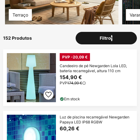
Terraço
Vara
152 Produtos
Filtro
1
PVP -20,09 €
Candeeiro de pé Newgarden Lola LED,
bateria recarregável, altura 110 cm
154,90 €
PVP
174,99 €
Em stock
Luz de piscina recarregável Newgarden
Papaya LED IP68 RGBW
60,26 €