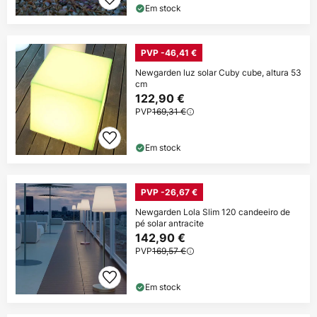
Em stock
PVP -46,41 €
Newgarden luz solar Cuby cube, altura 53
cm
122,90 €
PVP
169,31 €
Em stock
PVP -26,67 €
Newgarden Lola Slim 120 candeeiro de
pé solar antracite
142,90 €
PVP
169,57 €
Em stock