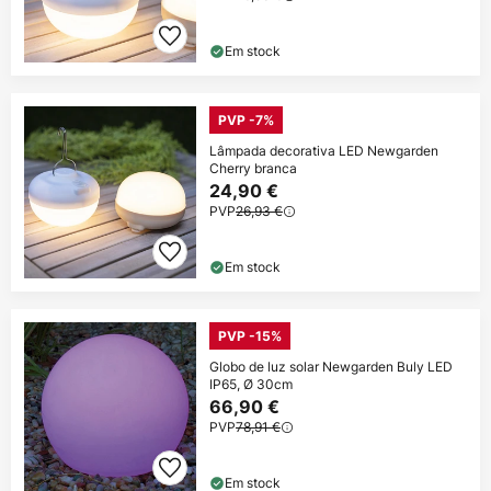
Em stock
PVP -7%
Lâmpada decorativa LED Newgarden
Cherry branca
24,90 €
PVP
26,93 €
Em stock
PVP -15%
Globo de luz solar Newgarden Buly LED
IP65, Ø 30cm
66,90 €
PVP
78,91 €
Em stock