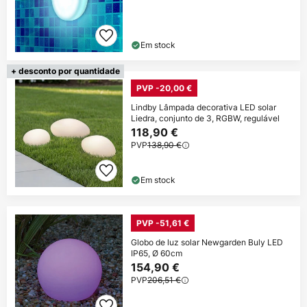
Em stock
+ desconto por quantidade
PVP -20,00 €
Lindby Lâmpada decorativa LED solar
Liedra, conjunto de 3, RGBW, regulável
118,90 €
PVP
138,90 €
Em stock
PVP -51,61 €
Globo de luz solar Newgarden Buly LED
IP65, Ø 60cm
154,90 €
PVP
206,51 €