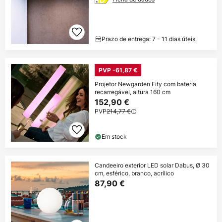
Prazo de entrega: 7 - 11 dias úteis
PVP -61,87 €
Projetor Newgarden Fity com bateria
recarregável, altura 160 cm
152,90 €
PVP
214,77 €
Em stock
Candeeiro exterior LED solar Dabus, Ø 30
cm, esférico, branco, acrílico
87,90 €