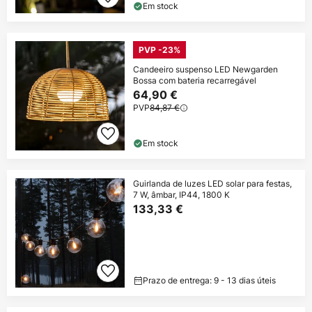
Em stock
PVP -23%
Candeeiro suspenso LED Newgarden
Bossa com bateria recarregável
64,90 €
PVP
84,87 €
Em stock
Guirlanda de luzes LED solar para festas,
7 W, âmbar, IP44, 1800 K
133,33 €
Prazo de entrega: 9 - 13 dias úteis