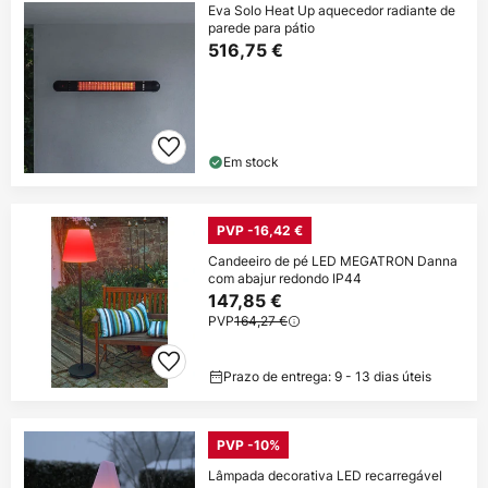
Eva Solo Heat Up aquecedor radiante de
parede para pátio
516,75 €
Em stock
PVP -16,42 €
Candeeiro de pé LED MEGATRON Danna
com abajur redondo IP44
147,85 €
PVP
164,27 €
Prazo de entrega: 9 - 13 dias úteis
PVP -10%
Lâmpada decorativa LED recarregável