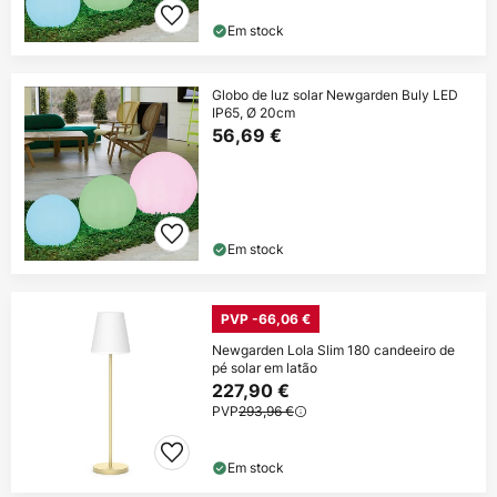
Em stock
Globo de luz solar Newgarden Buly LED
IP65, Ø 20cm
56,69 €
Em stock
PVP -66,06 €
Newgarden Lola Slim 180 candeeiro de
pé solar em latão
227,90 €
PVP
293,96 €
Em stock