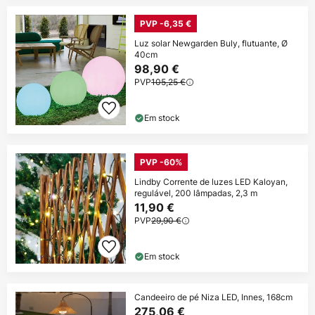
PVP -6,35 €
Luz solar Newgarden Buly, flutuante, Ø
40cm
98,90 €
PVP
105,25 €
Em stock
PVP -60%
Lindby Corrente de luzes LED Kaloyan,
regulável, 200 lâmpadas, 2,3 m
11,90 €
PVP
29,90 €
Em stock
Candeeiro de pé Niza LED, Innes, 168cm
275,06 €