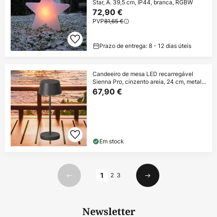
Star, A. 39,5 cm, IP44, branca, RGBW
72,90 €
PVP
81,65 €
Prazo de entrega: 8 - 12 dias úteis
Candeeiro de mesa LED recarregável
Sienna Pro, cinzento areia, 24 cm, metal
IP54
67,90 €
Em stock
Página
1
2
3
Anterior
Seguinte
Newsletter