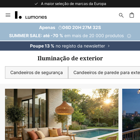
A maior seleção de marcas da Europa
Ir
para
o
uisar
Apenas
06D 20H 27M 30S
Conteúdo
em mais de 20 000 produtos
SUMMER SALE: até -70 %
no registo da newsletter
Poupe 13 %
Iluminação de exterior
Candeeiros de segurança
Candeeiros de parede para exte