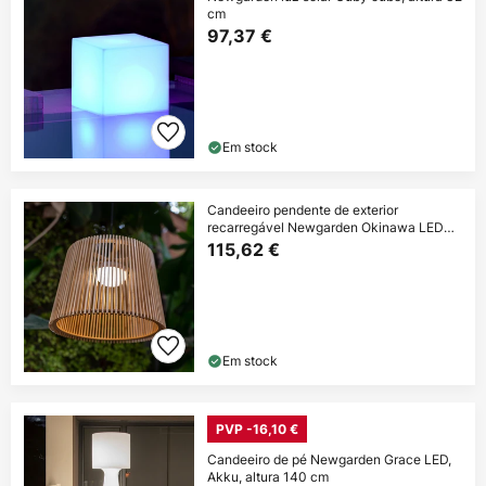
cm
97,37 €
Em stock
Candeeiro pendente de exterior
recarregável Newgarden Okinawa LED
bambu
115,62 €
Em stock
PVP -16,10 €
Candeeiro de pé Newgarden Grace LED,
Akku, altura 140 cm