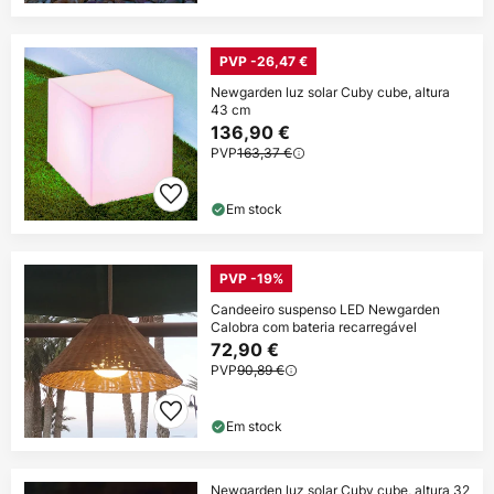
PVP -26,47 €
Newgarden luz solar Cuby cube, altura
43 cm
136,90 €
PVP
163,37 €
Em stock
PVP -19%
Candeeiro suspenso LED Newgarden
Calobra com bateria recarregável
72,90 €
PVP
90,89 €
Em stock
Newgarden luz solar Cuby cube, altura 32