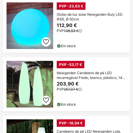
PVP -23,63 €
Globo de luz solar Newgarden Buly LED
IP65, Ø 50cm
112,90 €
PVP
136,53 €
Em stock
PVP -53,17 €
Newgarden Candeeiro de pé LED
recarregável Fredo, branco, plástico, 140
cm
203,90 €
PVP
257,07 €
Em stock
PVP -16,04 €
Candeeiro de pé LED Newgarden Lola,