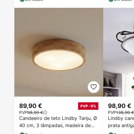
89,90 €
98,90 €
PVP -9%
PVP
98,90 €
PVP
138,90 €
Candeeiro de teto Lindby Tanju, Ø
Lindby can
40 cm, 3 lâmpadas, madeira de
prata antig
caucho, E27