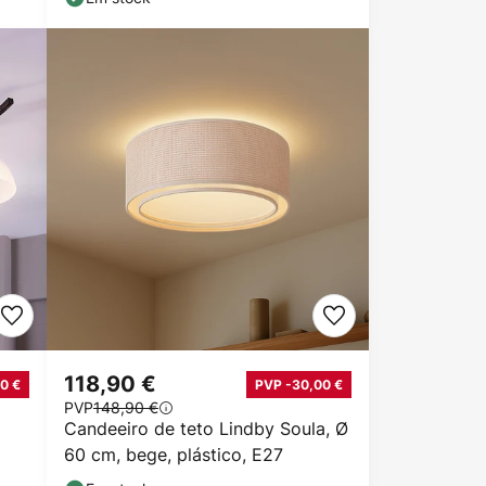
118,90 €
0 €
PVP -30,00 €
PVP
148,90 €
Candeeiro de teto Lindby Soula, Ø
60 cm, bege, plástico, E27