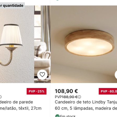
r quantidade
108,90 €
PVP -25%
PVP -80,0
PVP
188,90 €
deeiro de parede
Candeeiro de teto Lindby Tanju
me/latão, têxtil, 27cm
60 cm, 5 lâmpadas, madeira d
caucho, E27
Em stock