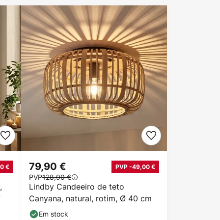
79,90 €
0 €
PVP -49,00 €
PVP
128,90 €
,
Lindby Candeeiro de teto
7
Canyana, natural, rotim, Ø 40 cm
Em stock