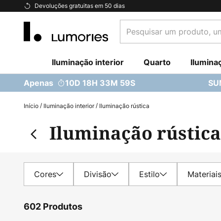
Ir
Devoluções gratuitas em 50 dias
para
Pesquisar
o
um
Conteúdo
produto,
Iluminação interior
uma
Quarto
Ilumina
categoria...
Apenas
10D 18H 33M 58S
SU
Início
Iluminação interior
Iluminação rústica
Iluminação rústica
Cores
Divisão
Estilo
Materiai
602 Produtos