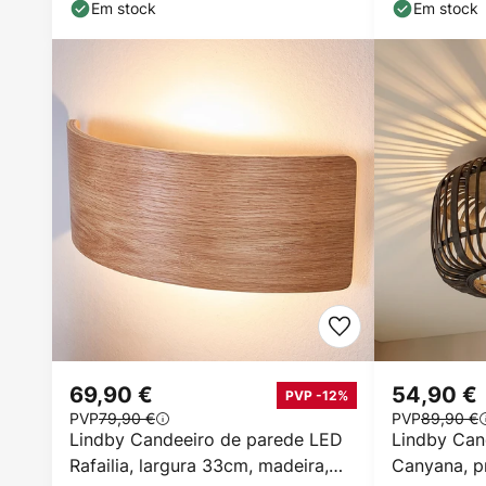
Em stock
Em stock
69,90 €
54,90 €
PVP -12%
PVP
79,90 €
PVP
89,90 €
Lindby Candeeiro de parede LED
Lindby Can
Rafailia, largura 33cm, madeira,
Canyana, p