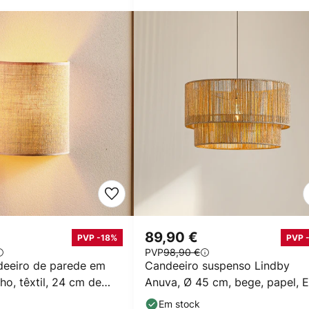
89,90 €
PVP -18%
PVP 
PVP
98,90 €
deeiro de parede em
Candeeiro suspenso Lindby
nho, têxtil, 24 cm de
Anuva, Ø 45 cm, bege, papel, 
Em stock