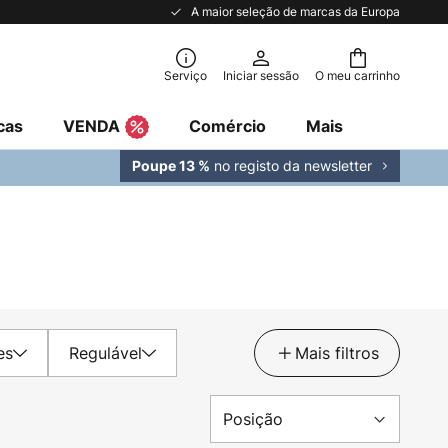
A maior seleção de marcas da Europa
Serviço
Iniciar sessão
O meu carrinho
cas
VENDA
Comércio
Mais
no registo da newsletter
Poupe 13 %
es
Regulável
Mais filtros