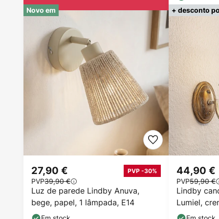
Novo em
+ desconto po
27,90 €
44,90 €
PVP -30%
PVP
39,90 €
PVP
59,90 €
Luz de parede Lindby Anuva,
Lindby can
bege, papel, 1 lâmpada, E14
Lumiel, cre
Em stock
Em stock