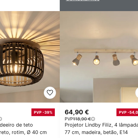
64,90 €
PVP -39%
PVP -54,0
PVP
118,90 €
deeiro de teto
Projetor Lindby Filiz, 4 lâmpad
reto, rotim, Ø 40 cm
77 cm, madeira, betão, E14