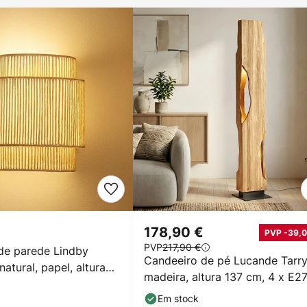
178,90 €
PVP -39,0
PVP
217,90 €
de parede Lindby
Candeeiro de pé Lucande Tarry
natural, papel, altura
madeira, altura 137 cm, 4 x E2
Em stock