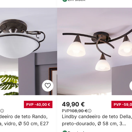
49,90 €
PVP -40,00 €
PVP -59,0
PVP
108,90 €
deeiro de teto Rando,
Lindby candeeiro de teto Della,
a, vidro, Ø 50 cm, E27
preto-dourado, Ø 58 cm, 3
lâmpadas, E14