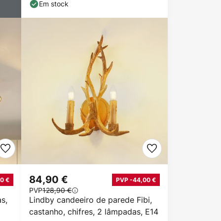
Em stock
84,90 €
0 €
PVP -44,00 €
PVP
128,90 €
as,
Lindby candeeiro de parede Fibi,
castanho, chifres, 2 lâmpadas, E14