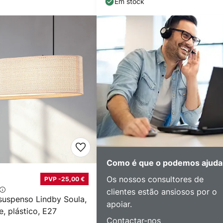
Em stock
Como é que o podemos ajuda
Os nossos consultores de
PVP -25,00 €
clientes estão ansiosos por o
suspenso Lindby Soula,
apoiar.
, plástico, E27
Contactar-nos