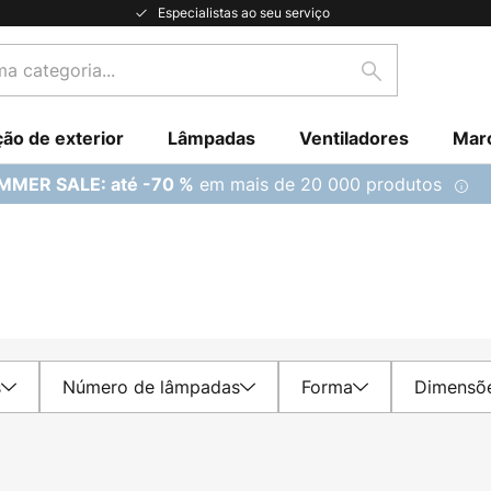
Especialistas ao seu serviço
Pesquisar
ção de exterior
Lâmpadas
Ventiladores
Mar
em mais de 20 000 produtos
MMER SALE: até -70 %
s
Número de lâmpadas
Forma
Dimensõ