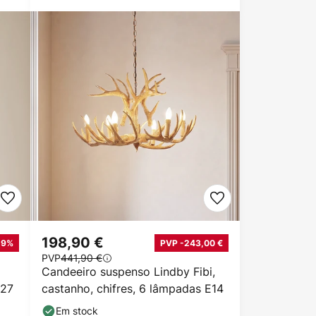
198,90 €
-9%
PVP -243,00 €
PVP
441,90 €
Candeeiro suspenso Lindby Fibi,
E27
castanho, chifres, 6 lâmpadas E14
Em stock