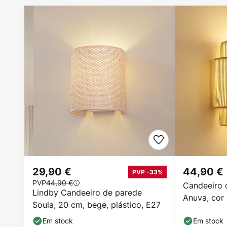
29,90 €
44,90 €
PVP -33%
PVP
44,90 €
Candeeiro 
Lindby Candeeiro de parede
Anuva, cor 
Soula, 20 cm, bege, plástico, E27
25 cm
Em stock
Em stock