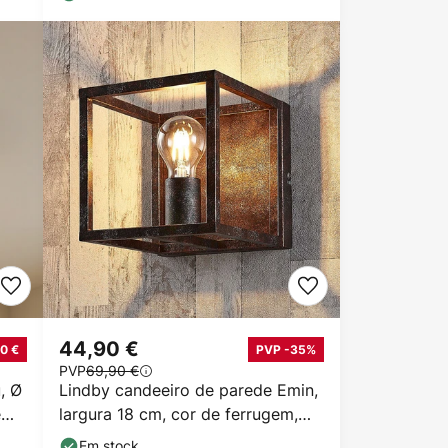
44,90 €
0 €
PVP -35%
PVP
69,90 €
, Ø
Lindby candeeiro de parede Emin,
e
largura 18 cm, cor de ferrugem,
metal
Em stock