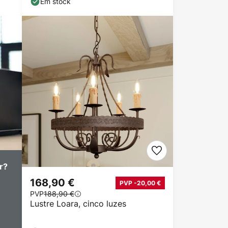
Em stock
r?
168,90 €
PVP -20,00 €
PVP
188,90 €
Lustre Loara, cinco luzes