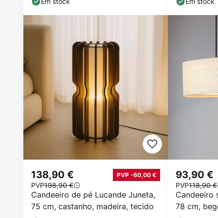
Em stock
Em stock
138,90 €
93,90 €
PVP -60,00 €
PVP
198,90 €
PVP
118,90 €
Candeeiro de pé Lucande Juneta,
Candeeiro 
75 cm, castanho, madeira, tecido
78 cm, bege