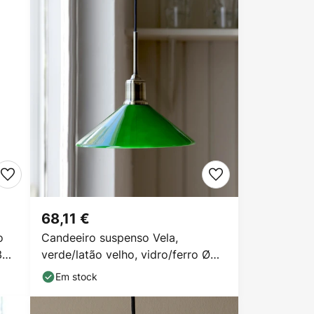
68,11 €
o
Candeeiro suspenso Vela,
3
verde/latão velho, vidro/ferro Ø
25 cm ficha
Em stock