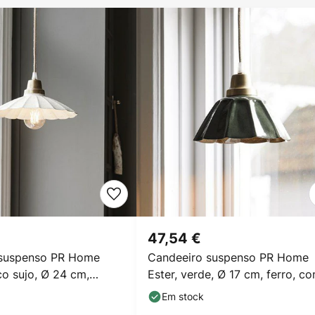
47,54 €
 suspenso PR Home
Candeeiro suspenso PR Home
co sujo, Ø 24 cm,
Ester, verde, Ø 17 cm, ferro, c
m ferro
ficha
Em stock