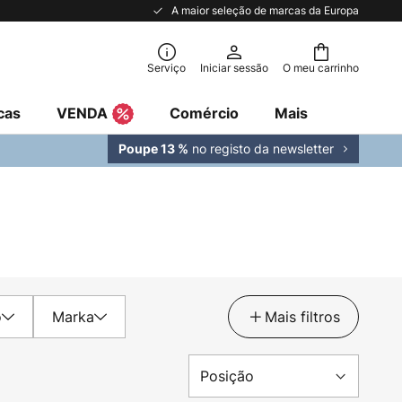
A maior seleção de marcas da Europa
Serviço
Iniciar sessão
O meu carrinho
cas
VENDA
Comércio
Mais
no registo da newsletter
Poupe 13 %
o
Marka
Mais filtros