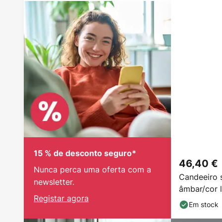
15 % de desconto seguro*
46,40 €
Nunca perca uma oferta com a
Candeeiro s
newsletter.
âmbar/cor 
Registar agora
Em stock