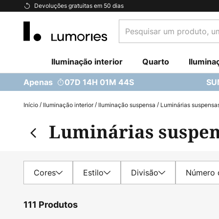
Ir
Devoluções gratuitas em 50 dias
para
Pesquisar
o
um
Conteúdo
produto,
Iluminação interior
uma
Quarto
Ilumina
categoria...
Apenas
07D 14H 01M 42S
SU
Início
Iluminação interior
Iluminação suspensa
Luminárias suspensa
Luminárias suspen
Cores
Estilo
Divisão
Número 
111 Produtos