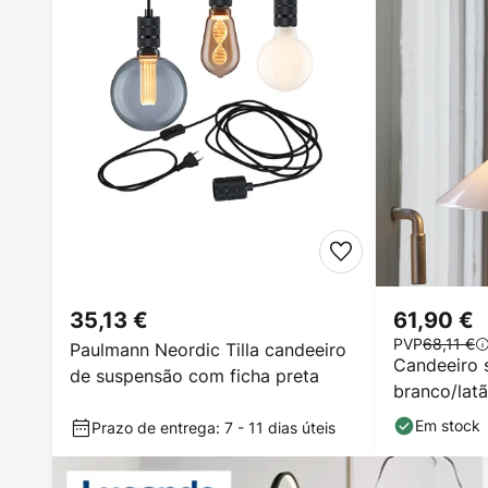
35,13 €
61,90 €
PVP
68,11 €
Paulmann Neordic Tilla candeeiro
Candeeiro 
de suspensão com ficha preta
branco/latã
25 cm fich
Em stock
Prazo de entrega: 7 - 11 dias úteis