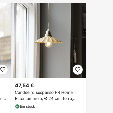
47,54 €
Candeeiro suspenso PR Home
om
Ester, amarela, Ø 24 cm, ferro,
com ficha
Em stock