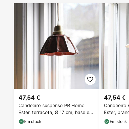
47,54 €
47,54 €
Candeeiro suspenso PR Home
Candeeiro
Ester, terracota, Ø 17 cm, base em
Ester, bran
ferro
ferragens e
Em stock
Em stock