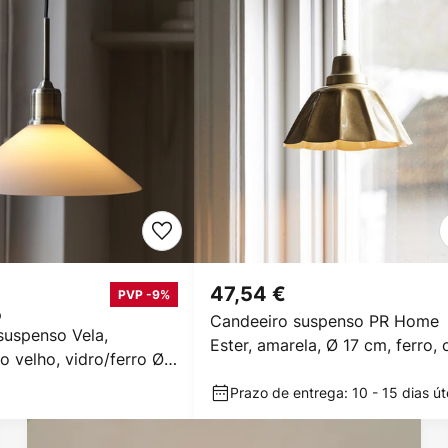
47,54 €
PVP -9%
Candeeiro suspenso PR Home
suspenso Vela,
Ester, amarela, Ø 17 cm, ferro,
o velho, vidro/ferro Ø
ficha
a
Prazo de entrega: 10 - 15 dias út