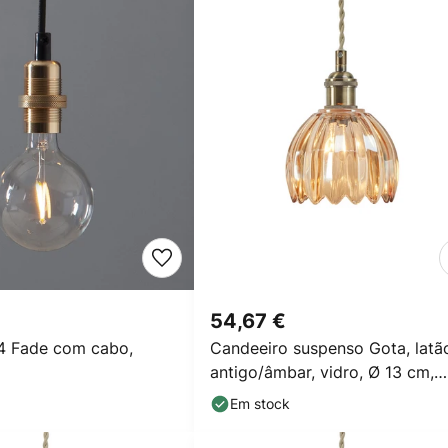
54,67 €
4 Fade com cabo,
Candeeiro suspenso Gota, latã
antigo/âmbar, vidro, Ø 13 cm,
ficha
Em stock