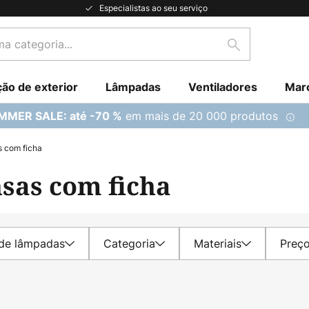
Especialistas ao seu serviço
Pesquisar
ção de exterior
Lâmpadas
Ventiladores
Mar
em mais de 20 000 produtos
MMER SALE: até -70 %
s com ficha
sas com ficha
de lâmpadas
Categoria
Materiais
Preç