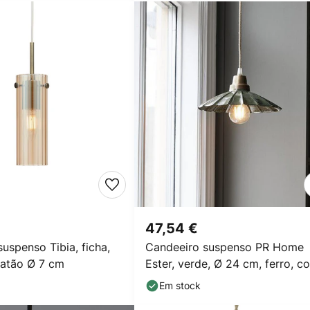
47,54 €
uspenso Tibia, ficha,
Candeeiro suspenso PR Home
latão Ø 7 cm
Ester, verde, Ø 24 cm, ferro, c
ficha
Em stock