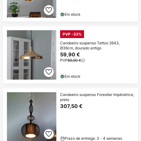
Em stock
PVP -33%
Candeeiro suspenso Tattoo 2643,
Ø36cm, dourado antigo
59,90 €
PVP
89,90 €
Em stock
Candeeiro suspenso Forestier Impératrice,
preto
307,50 €
Prazo de entrega: 3 - 4 semanas