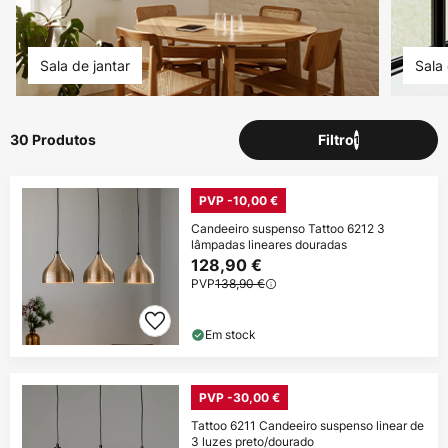
Sala de jantar
Sala
30 Produtos
Filtro
1
PVP -10,00 €
Candeeiro suspenso Tattoo 6212 3
lâmpadas lineares douradas
128,90 €
PVP
138,90 €
Em stock
PVP -30,00 €
Tattoo 6211 Candeeiro suspenso linear de
3 luzes preto/dourado