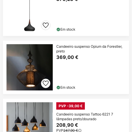
Em stock
Candeeiro suspenso Opium da Forestier,
preto
369,00 €
Em stock
PVP -39,00 €
Candeeiro suspenso Tattoo 6221 7
lâmpadas preto/dourado
208,90 €
PVP
247,90 €