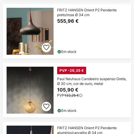
FRITZ HANSEN Orient P2 Pendente
preto/rosa Ø 34 cm
555,96 €
Em stock
PVP -26,35 €
Paul Neuhaus Candeeiro suspenso Greta,
Ø 30 cm, cor de ouro, metal
105,90 €
PVP
132,25 €
Em stock
FRITZ HANSEN Orient P2 Pendente
alumínio/carvalho Ø 34 cm