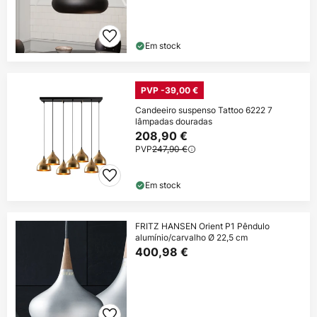
Em stock
PVP -39,00 €
Candeeiro suspenso Tattoo 6222 7
lâmpadas douradas
208,90 €
PVP
247,90 €
Em stock
FRITZ HANSEN Orient P1 Pêndulo
alumínio/carvalho Ø 22,5 cm
400,98 €