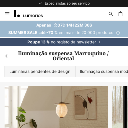
A maior seleção de marcas da Europa
Ir
para
o
uisar
Apenas
07D 14H 22M 35S
Conteúdo
em mais de 20 000 produtos
SUMMER SALE: até -70 %
no registo da newsletter
Poupe 13 %
Iluminação suspensa Marroquino /
Oriental
Luminárias pendentes de design
Iluminação suspensa mo