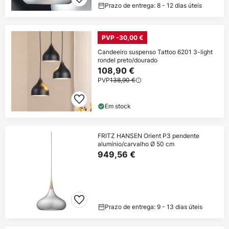
Prazo de entrega: 8 - 12 dias úteis
PVP -30,00 €
Candeeiro suspenso Tattoo 6201 3-light
rondel preto/dourado
108,90 €
PVP
138,90 €
Em stock
FRITZ HANSEN Orient P3 pendente
alumínio/carvalho Ø 50 cm
949,56 €
Prazo de entrega: 9 - 13 dias úteis