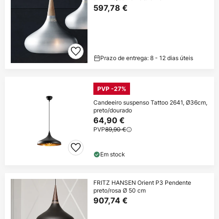
597,78 €
Prazo de entrega: 8 - 12 dias úteis
PVP -27%
Candeeiro suspenso Tattoo 2641, Ø36cm,
preto/dourado
64,90 €
PVP
89,90 €
Em stock
FRITZ HANSEN Orient P3 Pendente
preto/rosa Ø 50 cm
907,74 €