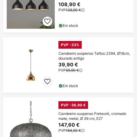
108,90 €
PVP
138,90 €
Em stock
PVP -33%
Candeeiro suspenso Tattoo 2394, Ø18cm,
dourado antigo
39,90 €
PVP
59,90 €
Em stock
PVP -36,90 €
Candeeiro suspenso Fretwork, cromado
mate, metal, Ø 39 cm, E27
147,60 €
PVP
184,50 €