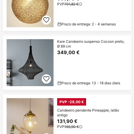
PVP
701,82 €
Prazo de entrega: 2 - 4 semanas
Kare Candeeiro suspenso Cocoon preto,
Ø 89 cm
349,00 €
Prazo de entrega: 13 - 18 dias úteis
PVP -28,00 €
Candeeiro pendente Pineapple, latão
antigo
131,90 €
PVP
159,90 €