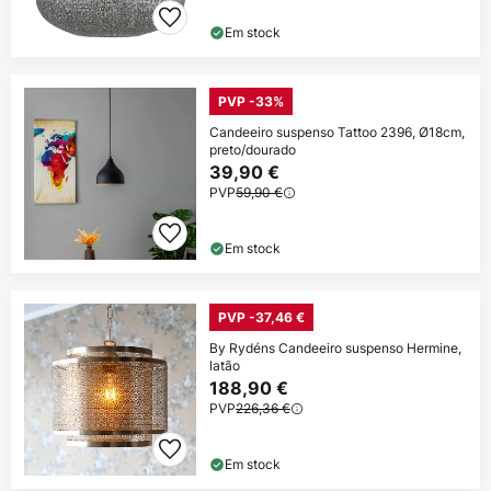
Em stock
PVP -33%
Candeeiro suspenso Tattoo 2396, Ø18cm,
preto/dourado
39,90 €
PVP
59,90 €
Em stock
PVP -37,46 €
By Rydéns Candeeiro suspenso Hermine,
latão
188,90 €
PVP
226,36 €
Em stock