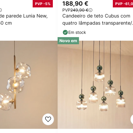
188,90 €
PVP -5%
PVP -61,0
PVP
249,90 €
de parede Lunia New,
Candeeiro de teto Cubus com
30 cm
quatro lâmpadas transparente/
âmbar/cinzento
Em stock
Novo em