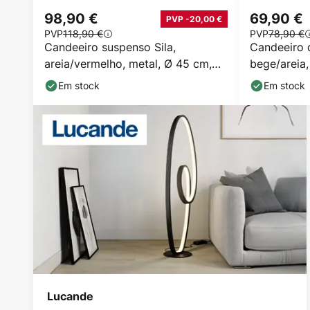
98,90 €
69,90 €
PVP -20,00 €
PVP
118,90 €
PVP
78,90 €
Candeeiro suspenso Sila,
Candeeiro 
areia/vermelho, metal, Ø 45 cm,
bege/areia,
E27
E27
Em stock
Em stock
Lucande