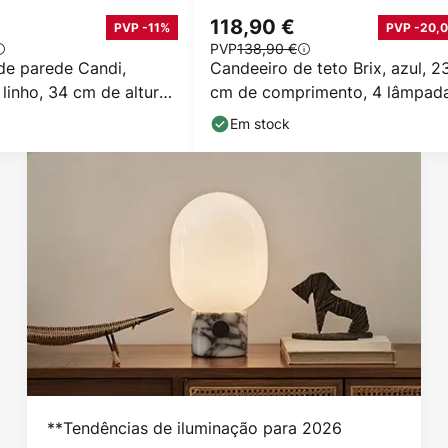
118,90 €
PVP -11%
PVP -20,0
PVP
138,90 €
de parede Candi,
Candeeiro de teto Brix, azul, 2
 linho, 34 cm de altura,
cm de comprimento, 4 lâmpada
GX53
Em stock
**Tendências de iluminação para 2026