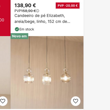
138,90 €
a
PVP -20,00 €
PVP
158,90 €
Candeeiro de pé Elizabeth,
00
areia/bege, linho, 152 cm de
altura, E27
Em stock
Novo em