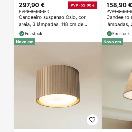
297,90 €
158,90 
PVP -52,00 €
PVP
349,90 €
PVP
188,90 €
Candeeiro suspenso Oslo, cor
Candeeiro 
areia, 3 lâmpadas, 118 cm de
lâmpadas, 
comprimento, E27
areia/conh
Em stock
Em stock
Novo em
Novo em