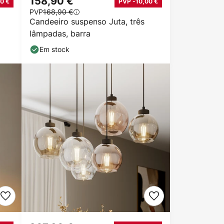
158,90 €
0 €
PVP -10,00 €
PVP
168,90 €
Candeeiro suspenso Juta, três
lâmpadas, barra
Em stock