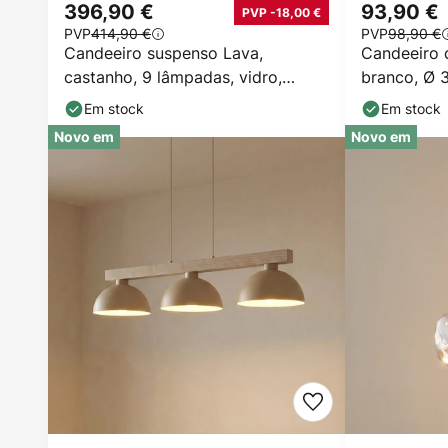
396,90 €
93,90 €
PVP -18,00 €
PVP
414,90 €
PVP
98,90 €
Candeeiro suspenso Lava,
Candeeiro 
castanho, 9 lâmpadas, vidro,
branco, Ø 
comprimento 116 cm, G9
Em stock
Em stock
Novo em
Novo em