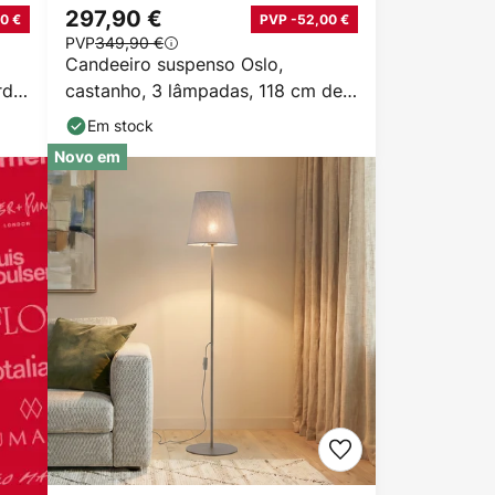
297,90 €
0 €
PVP -52,00 €
PVP
349,90 €
Candeeiro suspenso Oslo,
rde,
castanho, 3 lâmpadas, 118 cm de
comprimento, E27
Em stock
Novo em