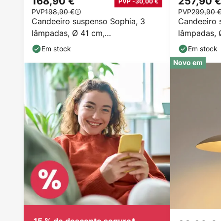
168,90 €
257,90 
PVP -30,00 €
PVP
198,90 €
PVP
299,90 
Candeeiro suspenso Sophia, 3
Candeeiro 
lâmpadas, Ø 41 cm,
lâmpadas, 
conhaque/preto, E14
conhaque/p
Em stock
Em stock
Novo em