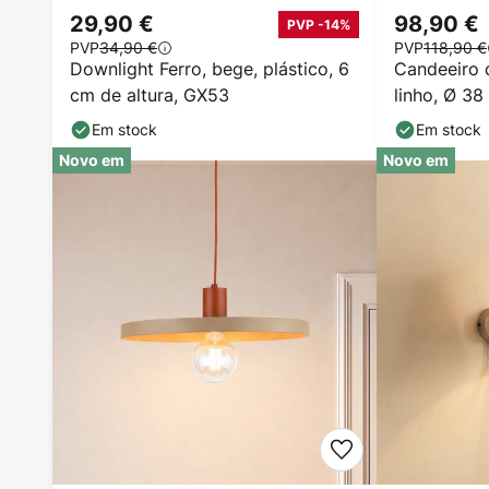
29,90 €
98,90 €
PVP -14%
PVP
34,90 €
PVP
118,90 €
Downlight Ferro, bege, plástico, 6
Candeeiro 
cm de altura, GX53
linho, Ø 38
Em stock
Em stock
Novo em
Novo em