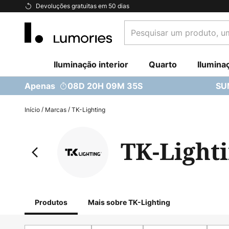
Ir
Devoluções gratuitas em 50 dias
para
Pesquisar
o
um
Conteúdo
produto,
Iluminação interior
uma
Quarto
Ilumina
categoria...
Apenas
08D 20H 09M 34S
SU
Início
Marcas
TK-Lighting
TK-Light
Produtos
Mais sobre TK-Lighting