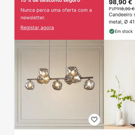
15 % de desconto seguro*
98,90 €
PVP
118,90 €
Nunca perca uma oferta com a
Candeeiro s
newsletter.
metal, Ø 4
Registar agora
Em stock