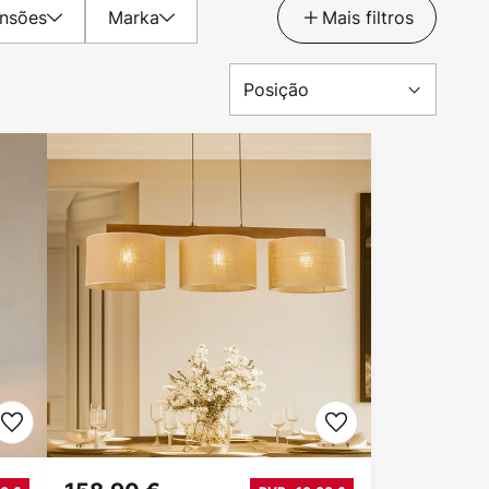
nsões
Marka
Mais filtros