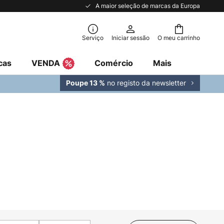
A maior seleção de marcas da Europa
Serviço
Iniciar sessão
O meu carrinho
cas
VENDA
Comércio
Mais
no registo da newsletter
Poupe 13 %