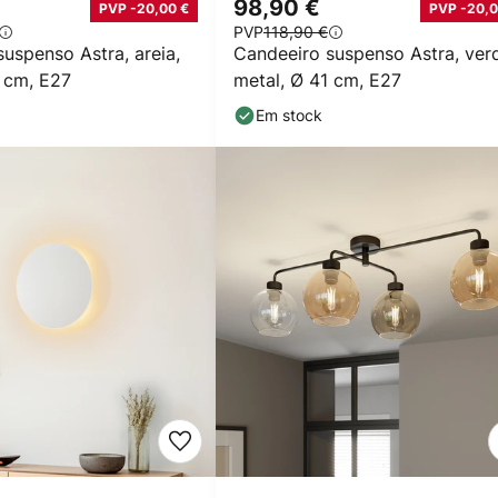
98,90 €
PVP -20,00 €
PVP -20,0
PVP
118,90 €
uspenso Astra, areia,
Candeeiro suspenso Astra, ver
1 cm, E27
metal, Ø 41 cm, E27
Em stock