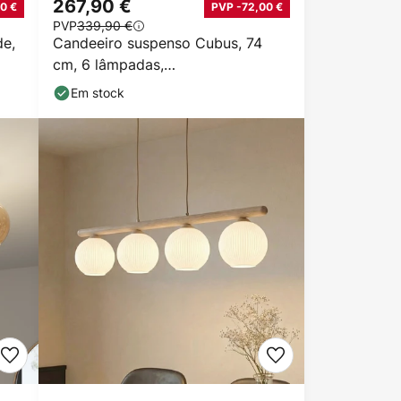
267,90 €
0 €
PVP -72,00 €
PVP
339,90 €
de,
Candeeiro suspenso Cubus, 74
cm, 6 lâmpadas,
transparente/mel/castanho, vidro
Em stock