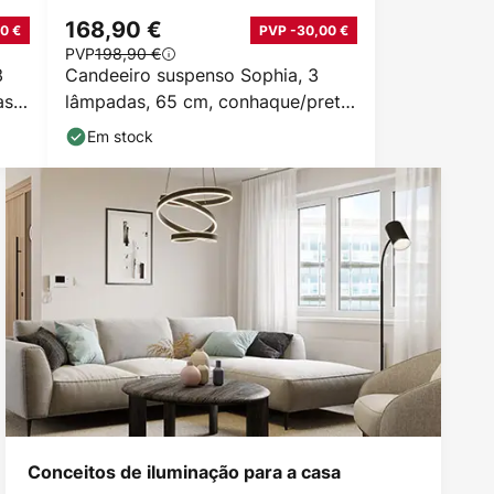
168,90 €
0 €
PVP -30,00 €
PVP
198,90 €
3
Candeeiro suspenso Sophia, 3
s,
lâmpadas, 65 cm, conhaque/preto,
E14
Em stock
Conceitos de iluminação para a casa