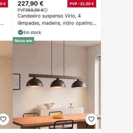
227,90 €
0 €
PVP -32,00 €
PVP
259,90 €
Candeeiro suspenso Virlo, 4
lâmpadas, madeira, vidro opalino,
comprimento 95 cm
Em stock
Novo em