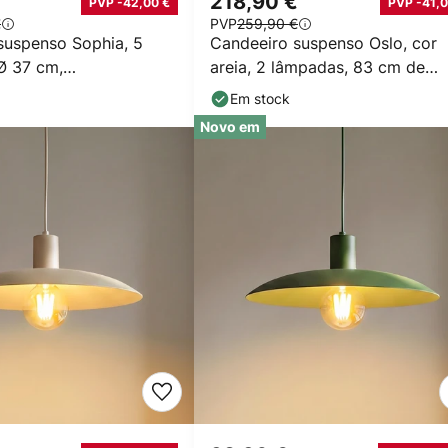
€
218,90 €
PVP -42,00 €
PVP -41,0
€
PVP
259,90 €
suspenso Sophia, 5
Candeeiro suspenso Oslo, cor
Ø 37 cm,
areia, 2 lâmpadas, 83 cm de
reto, E14
comprimento, E27
Em stock
Novo em