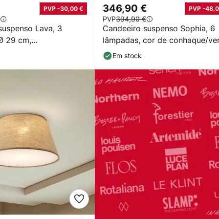
€
346,90 €
PVP -30,00 €
PVP -48,0
PVP
394,90 €
suspenso Lava, 3
Candeeiro suspenso Sophia, 6
Ø 29 cm,
lâmpadas, cor de conhaque/ve
aque, G9
65 cm de
Em stock