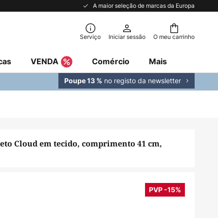
A maior seleção de marcas da Europa
Serviço
Iniciar sessão
O meu carrinho
cas
VENDA
Comércio
Mais
no registo da newsletter
Poupe 13 %
teto Cloud em tecido, comprimento 41 cm,
PVP -15%