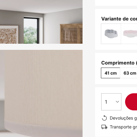
Variante de cor
Comprimento 
41 cm
63 cm
1
Devoluções g
Transporte gr