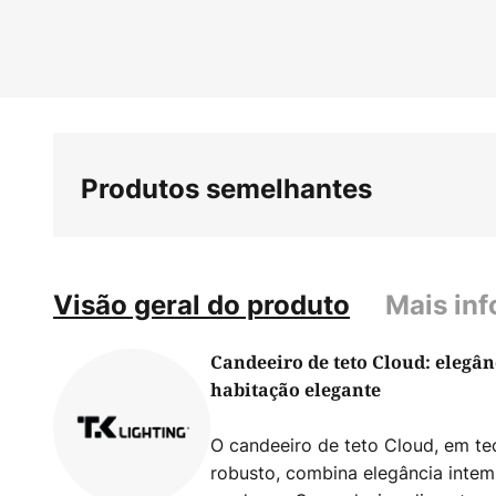
Saltar
para
o
início
da
Galeria
de
Produtos semelhantes
imagens
Visão geral do produto
Mais in
Candeeiro de teto Cloud: elegân
habitação elegante
O candeeiro de teto Cloud, em tec
robusto, combina elegância intem