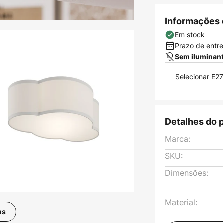
Informações 
Em stock
Prazo de entreg
Sem iluminan
Selecionar E27
Detalhes do 
Marca:
SKU:
Dimensões:
Material:
ns