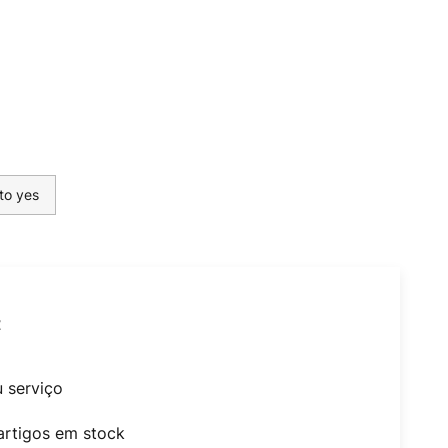
to yes
t
u serviço
artigos em stock