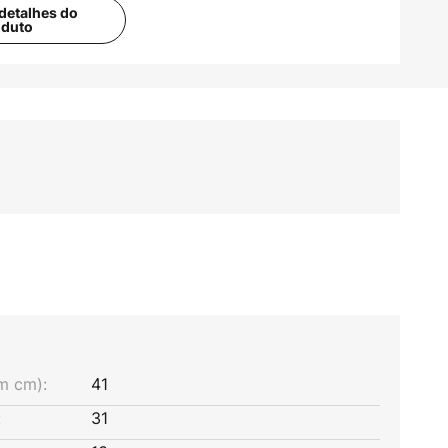
detalhes do
oduto
m cm):
41
:
31