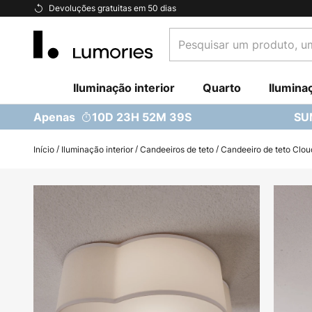
Ir
Devoluções gratuitas em 50 dias
para
Pesquisar
o
um
Conteúdo
produto,
Iluminação interior
uma
Quarto
Ilumina
categoria...
Apenas
10D 23H 52M 38S
SU
Início
Iluminação interior
Candeeiros de teto
Candeeiro de teto Clou
Saltar
para
o
final
da
Galeria
de