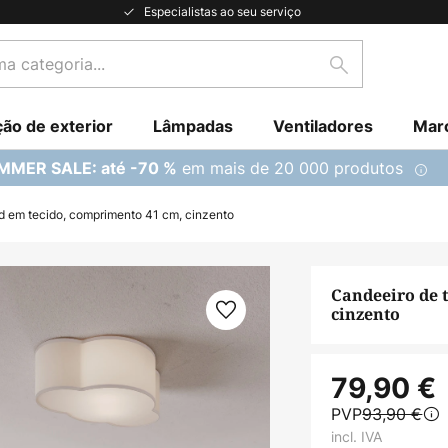
Especialistas ao seu serviço
Pesquisar
ção de exterior
Lâmpadas
Ventiladores
Mar
em mais de 20 000 produtos
MMER SALE: até -70 %
d em tecido, comprimento 41 cm, cinzento
Candeeiro de 
cinzento
79,90 €
PVP
93,90 €
incl. IVA