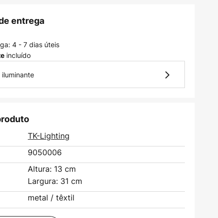
de entrega
a: 4 - 7 dias úteis
incluído
te
 iluminante
produto
TK-Lighting
9050006
Altura: 13 cm
Largura: 31 cm
metal / têxtil