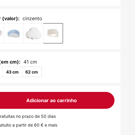
cinzento
 (valor):
41 cm
(em cm):
43 cm
62 cm
Adicionar ao carrinho
ratuitas no prazo de 50 dias
atuito a partir de 60 € e mais