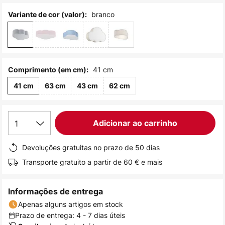
de
branco
Variante de cor (valor):
imagens
41 cm
Comprimento (em cm):
41 cm
63 cm
43 cm
62 cm
1
Adicionar ao carrinho
Devoluções gratuitas no prazo de 50 dias
Transporte gratuito a partir de 60 € e mais
Informações de entrega
Apenas alguns artigos em stock
Prazo de entrega: 4 - 7 dias úteis