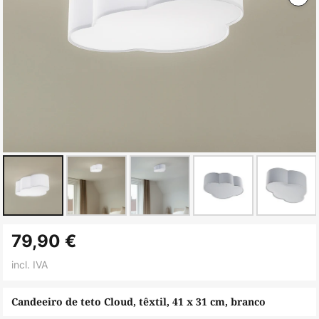
Saltar
79,90 €
para
o
incl. IVA
início
da
Candeeiro de teto Cloud, têxtil, 41 x 31 cm, branco
Galeria