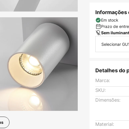
Informações 
Em stock
Prazo de entreg
Sem iluminan
Selecionar GU
Detalhes do 
Marca:
SKU:
Dimensões:
ns
Material: