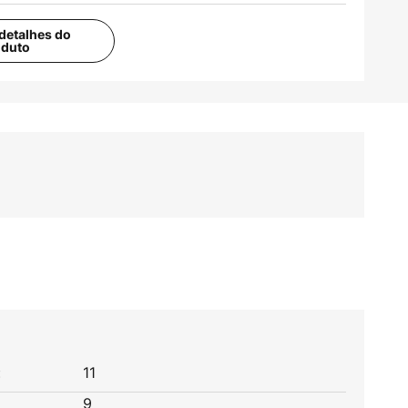
detalhes do
oduto
:
11
9