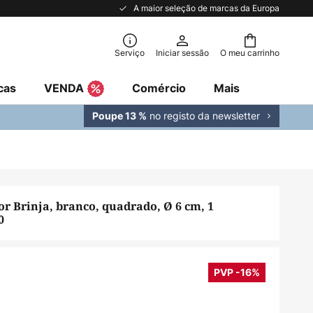
A maior seleção de marcas da Europa
Serviço
Iniciar sessão
O meu carrinho
cas
VENDA
Comércio
Mais
no registo da newsletter
Poupe 13 %
or Brinja, branco, quadrado, Ø 6 cm, 1
0
PVP -16%