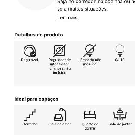
Seja no corredor, na cozinha ou no
se a muitas situações.
Ler mais
O candeeiro possui uma cabeça ci
ser inclinada 90 graus e girada 3
Detalhes do produto
suporte quadrado, com o qual pod
como na parede.
Regulável
Regulador de
Lâmpada não
GU10
intensidade
incluída
luminosa não
incluído
Ideal para espaços
Corredor
Sala de estar
Quarto de
Sala de jantar
dormir