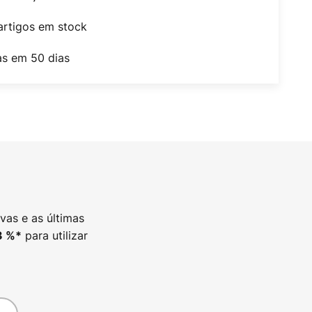
artigos em stock
as em 50 dias
vas e as últimas
para utilizar
3
%*