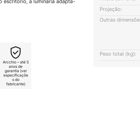
 escritório, a luminária adapta-
Projeção:
Outras dimensõe
líndrica em alumínio que pode
50 graus. O refletor assenta num
e ser fixado tanto no teto
Peso total (kg):
Arcchio – até 5
anos de
garantia (ver
especificaçõe
s do
fabricante)