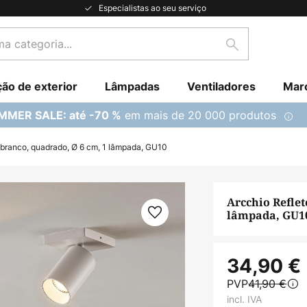
Especialistas ao seu serviço
Pesquisar
ção de exterior
Lâmpadas
Ventiladores
Mar
em mais de 20 000 produtos
MMER SALE: até -70 %
, branco, quadrado, Ø 6 cm, 1 lâmpada, GU10
Arcchio Reflet
lâmpada, GU1
34,90 €
PVP
41,90 €
incl. IVA