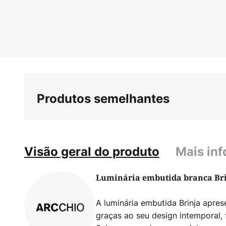
Saltar
para
o
início
da
Galeria
de
imagens
Produtos semelhantes
Visão geral do produto
Mais in
Luminária embutida branca Br
A luminária embutida Brinja apre
graças ao seu design intemporal, 