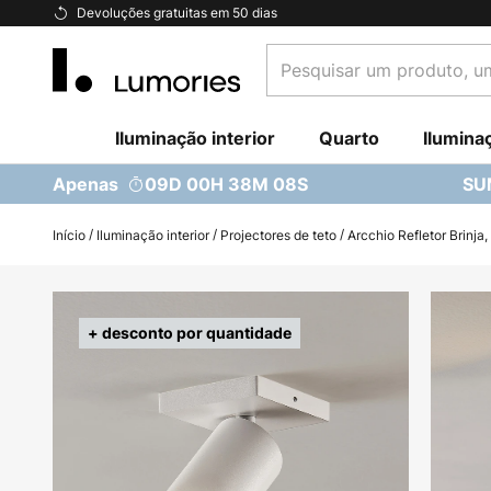
Ir
Devoluções gratuitas em 50 dias
para
Pesquisar
o
um
Conteúdo
produto,
Iluminação interior
uma
Quarto
Ilumina
categoria...
Apenas
09D 00H 38M 07S
SU
Início
Iluminação interior
Projectores de teto
Arcchio Refletor Brinja
Saltar
para
+ desconto por quantidade
o
final
da
Galeria
de