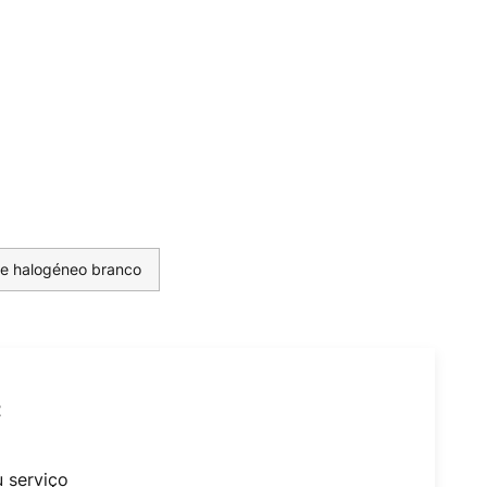
de halogéneo branco
t
u serviço