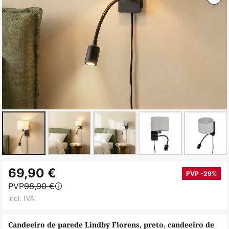
Saltar
69,90 €
para
PVP -29%
PVP
98,90 €
o
incl. IVA
início
da
Candeeiro de parede Lindby Florens, preto, candeeiro de
Galeria