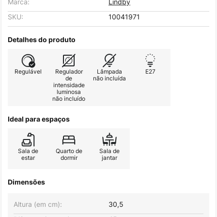
Marca:
Lindby
SKU:
10041971
Detalhes do produto
Regulável
Regulador
Lâmpada
E27
de
não incluída
intensidade
luminosa
não incluído
Ideal para espaços
Sala de
Quarto de
Sala de
estar
dormir
jantar
Dimensões
Altura (em cm):
30,5