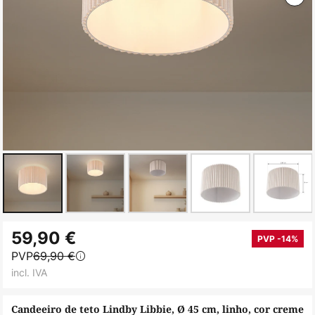
Saltar
59,90 €
para
PVP -14%
PVP
69,90 €
o
incl. IVA
início
da
Candeeiro de teto Lindby Libbie, Ø 45 cm, linho, cor creme
Galeria