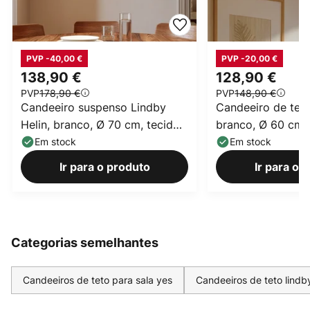
PVP -40,00 €
PVP -20,00 €
138,90 €
128,90 €
PVP
178,90 €
PVP
148,90 €
Candeeiro suspenso Lindby
Candeeiro de teto
Helin, branco, Ø 70 cm, tecido,
branco, Ø 60 cm, 
3 x E27
E27
Em stock
Em stock
Ir para o produto
Ir para o 
Categorias semelhantes
Candeeiros de teto para sala yes
Candeeiros de teto lindb