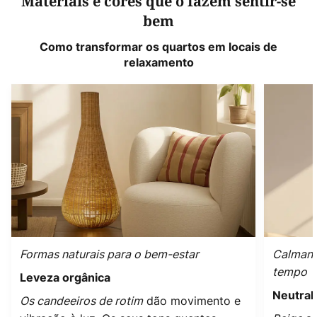
Materiais e cores que o fazem sentir-se
bem
Como transformar os quartos em locais de
relaxamento
Formas naturais para o bem-estar
Calmant
tempo
Leveza orgânica
Neutral
Os candeeiros de rotim
dão movimento e