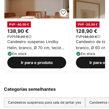
PVP -40,00 €
PVP -20,00 €
138,90 €
128,90 €
PVP
178,90 €
PVP
148,90 €
Candeeiro suspenso Lindby
Candeeiro de teto
Helin, branco, Ø 70 cm, tecido,
branco, Ø 60 cm, 
3 x E27
E27
Em stock
Em stock
Ir para o produto
Ir para o 
Categorias semelhantes
Candeeiros suspensos para sala de jantar yes
Candeeiros 