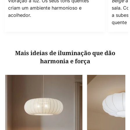
vibração à luz. Os seus tons quentes
Beige
ac
criam um ambiente harmonioso e
sala. C
acolhedor.
a subest
quente e
Mais ideias de iluminação que dão
harmonia e força