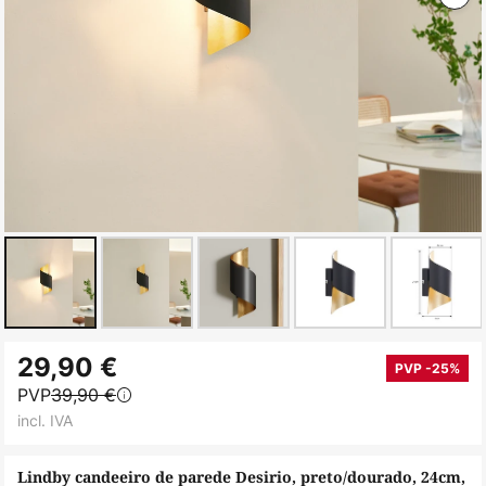
Saltar
29,90 €
para
PVP -25%
PVP
39,90 €
o
incl. IVA
início
da
Lindby candeeiro de parede Desirio, preto/dourado, 24cm,
Galeria