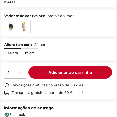
metal
de
imagens
preto / dourado
Variante de cor (valor):
24 cm
Altura (em cm):
24 cm
35 cm
1
Adicionar ao carrinho
Devoluções gratuitas no prazo de 50 dias
Transporte gratuito a partir de 60 € e mais
Informações de entrega
Em stock