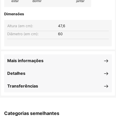
estar
dormir
jantar
Dimensões
Altura (em cm):
47,6
Diâmetro (em cm):
60
Mais informações
Detalhes
Transferências
Categorias semelhantes