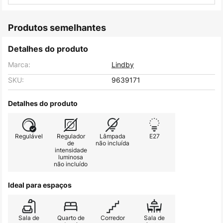
Produtos semelhantes
Detalhes do produto
Marca:
Lindby
SKU:
9639171
Detalhes do produto
Regulável
Regulador
Lâmpada
E27
de
não incluída
intensidade
luminosa
não incluído
Ideal para espaços
Sala de
Quarto de
Corredor
Sala de