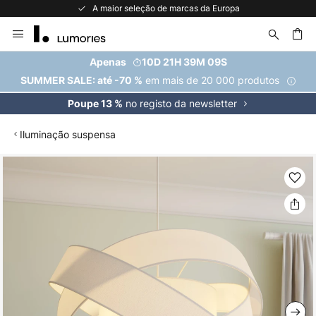
A maior seleção de marcas da Europa
Ir
para
o
uisar
Apenas
10D 21H 39M 09S
Conteúdo
em mais de 20 000 produtos
SUMMER SALE: até -70 %
no registo da newsletter
Poupe 13 %
Iluminação suspensa
Saltar
para
o
final
da
Galeria
de
imagens