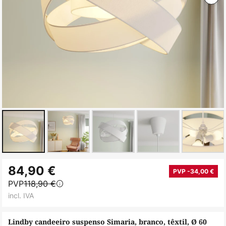
Saltar
84,90 €
para
PVP -34,00 €
PVP
118,90 €
o
incl. IVA
início
da
Lindby candeeiro suspenso Simaria, branco, têxtil, Ø 60
Galeria