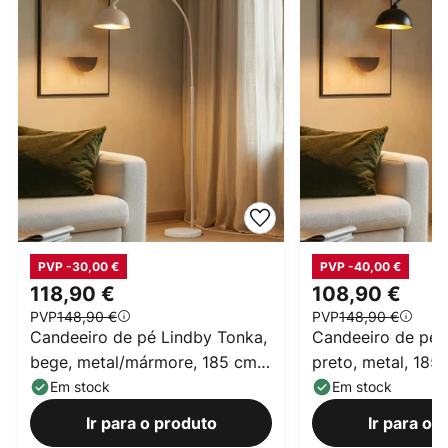
PVP -30,00 €
PVP -40,00 €
118,90 €
108,90 €
PVP
148,90 €
PVP
148,90 €
Candeeiro de pé Lindby Tonka,
Candeeiro de pé 
bege, metal/mármore, 185 cm,
preto, metal, 185
E27
Em stock
Em stock
Ir para o produto
Ir para o 