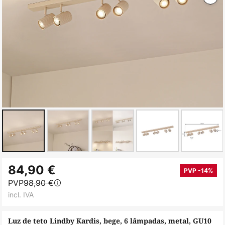
Saltar
84,90 €
para
PVP -14%
PVP
98,90 €
o
incl. IVA
início
da
Luz de teto Lindby Kardis, bege, 6 lâmpadas, metal, GU10
Galeria