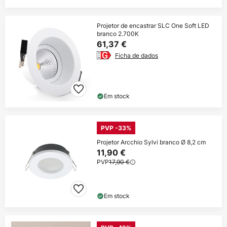
Projetor de encastrar SLC One Soft LED
branco 2.700K
61,37 €
Ficha de dados
Em stock
PVP -33%
Projetor Arcchio Sylvi branco Ø 8,2 cm
11,90 €
PVP
17,90 €
Em stock