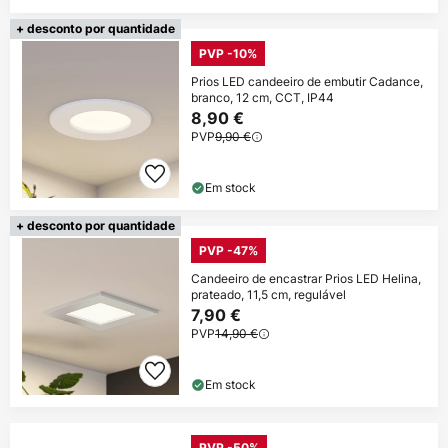
+ desconto por quantidade
PVP -10%
Prios LED candeeiro de embutir Cadance,
branco, 12 cm, CCT, IP44
8,90 €
PVP
9,90 €
Em stock
+ desconto por quantidade
PVP -47%
Candeeiro de encastrar Prios LED Helina,
prateado, 11,5 cm, regulável
7,90 €
PVP
14,90 €
Em stock
PVP -50%