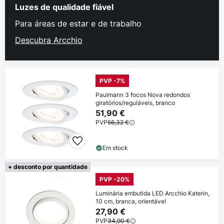
Luzes de qualidade fiável
Para áreas de estar e de trabalho
Descubra Arcchio
PVP -7%
Paulmann 3 focos Nova redondos
giratórios/reguláveis, branco
51,90 €
PVP
56,32 €
Em stock
+ desconto por quantidade
PVP -20%
Luminária embutida LED Arcchio Katerin,
10 cm, branca, orientável
27,90 €
PVP
34,90 €