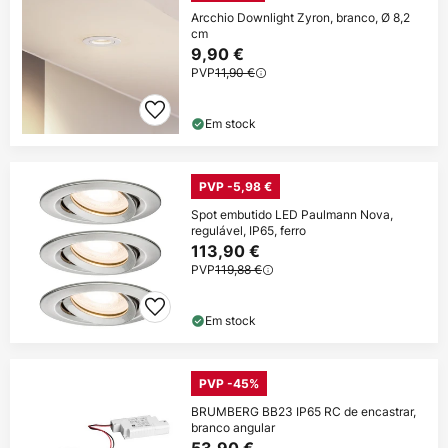
Arcchio Downlight Zyron, branco, Ø 8,2
cm
9,90 €
PVP
11,90 €
Em stock
PVP -5,98 €
Spot embutido LED Paulmann Nova,
regulável, IP65, ferro
113,90 €
PVP
119,88 €
Em stock
PVP -45%
BRUMBERG BB23 IP65 RC de encastrar,
branco angular