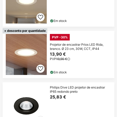
Em stock
+ desconto por quantidade
PVP -30%
Projetor de encastrar Prios LED Rida,
branco. Ø 23 cm, 30W, CCT, IP44
13,90 €
PVP
19,90 €
Em stock
Philips Dive LED projetor de encastrar
IP65 redondo preto
25,83 €