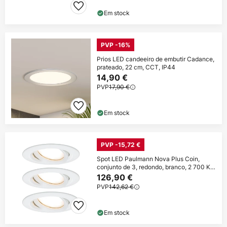
Em stock
PVP -16%
Prios LED candeeiro de embutir Cadance,
prateado, 22 cm, CCT, IP44
14,90 €
PVP
17,90 €
Em stock
PVP -15,72 €
Spot LED Paulmann Nova Plus Coin,
conjunto de 3, redondo, branco, 2 700 K,
IP65
126,90 €
PVP
142,62 €
Em stock