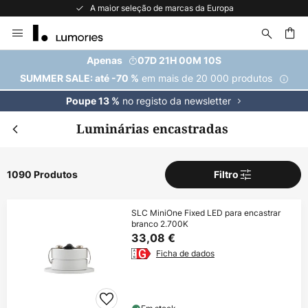
A maior seleção de marcas da Europa
Ir
para
o
uisar
Apenas
07D 21H 00M 09S
Conteúdo
em mais de 20 000 produtos
SUMMER SALE: até -70 %
no registo da newsletter
Poupe 13 %
Luminárias encastradas
1090 Produtos
Filtro
SLC MiniOne Fixed LED para encastrar
branco 2.700K
33,08 €
Ficha de dados