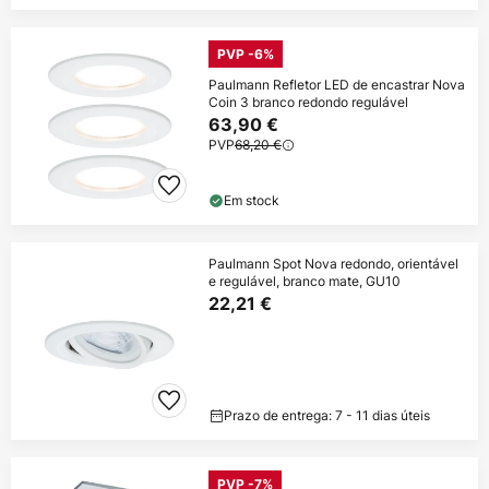
PVP -6%
Paulmann Refletor LED de encastrar Nova
Coin 3 branco redondo regulável
63,90 €
PVP
68,20 €
Em stock
Paulmann Spot Nova redondo, orientável
e regulável, branco mate, GU10
22,21 €
Prazo de entrega: 7 - 11 dias úteis
PVP -7%