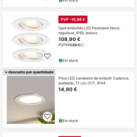
Em stock
PVP -10,98 €
Spot embutido LED Paulmann Nova,
regulável, IP65, branco
108,90 €
PVP
119,88 €
Em stock
+ desconto por quantidade
Prios LED candeeiro de embutir Cadance,
prateado, 17 cm, CCT, IP44
14,90 €
Em stock