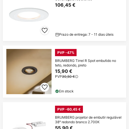
106,45 €
Prazo de entrega: 7 - 11 dias úteis
PVP -47%
BRUMBERG Tirrel R Spot embutido no
teto, redondo, preto
15,90 €
PVP
30,50 €
Em stock
PVP -60,45 €
BRUMBERG projetor de embutir regulável
38° redondo branco 2.700K
55,90 €