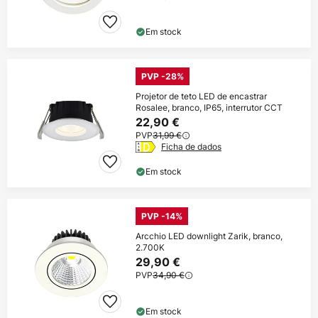
Em stock
PVP -28%
Projetor de teto LED de encastrar
Rosalee, branco, IP65, interrutor CCT
22,90 €
PVP
31,99 €
Ficha de dados
Em stock
PVP -14%
Arcchio LED downlight Zarik, branco,
2.700K
29,90 €
PVP
34,90 €
Em stock