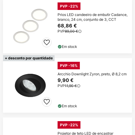
PVP -22%
Prios LED candeeiro de embutir Cadance,
branco, 24 cm, conjunto de 3, CCT
68,86 €
PVP
89,00 €
Em stock
+ desconto por quantidade
PVP -16%
Arcchio Downlight Zyron, preto, Ø 8,2 cm
9,90 €
PVP
11,90 €
Em stock
PVP -22%
Projetor de teto LED de encastrar