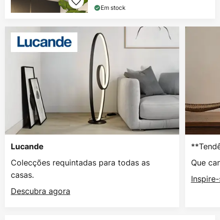
Em stock
**Tendê
Lucande
Colecções requintadas para todas as
Que can
casas.
Inspire
Descubra agora