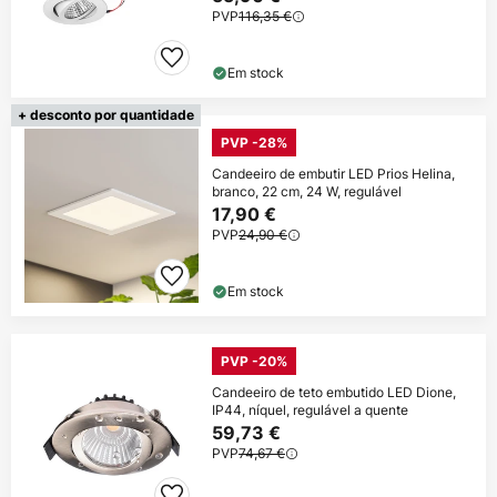
PVP
116,35 €
Em stock
+ desconto por quantidade
PVP -28%
Candeeiro de embutir LED Prios Helina,
branco, 22 cm, 24 W, regulável
17,90 €
PVP
24,90 €
Em stock
PVP -20%
Candeeiro de teto embutido LED Dione,
IP44, níquel, regulável a quente
59,73 €
PVP
74,67 €