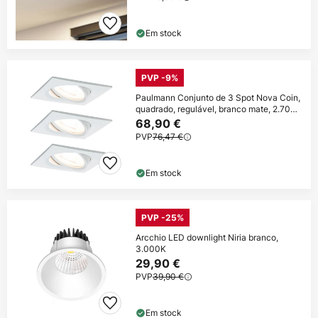
Em stock
PVP -9%
Paulmann Conjunto de 3 Spot Nova Coin,
quadrado, regulável, branco mate, 2.700
K
68,90 €
PVP
76,47 €
Em stock
PVP -25%
Arcchio LED downlight Niria branco,
3.000K
29,90 €
PVP
39,90 €
Em stock