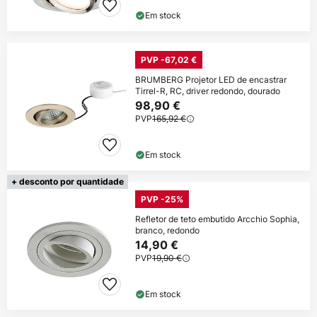
Em stock
PVP -67,02 €
BRUMBERG Projetor LED de encastrar
Tirrel-R, RC, driver redondo, dourado
98,90 €
PVP
165,92 €
Em stock
+ desconto por quantidade
PVP -25%
Refletor de teto embutido Arcchio Sophia,
branco, redondo
14,90 €
PVP
19,90 €
Em stock