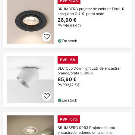
PVP -42%
BRUMBERG projetor de embutir Tirrel-R,
casquilho GU10, preto mate
26,90 €
PVP
46,61 €
Em stock
PVP -6%
SLC Cup Downlight LED de encastrar
branco/prata 3.000K
85,90 €
PVP
92,12 €
Em stock
PVP -57%
BRUMBERG 0063 Projetor de teto
encastrado redondo em alumínio