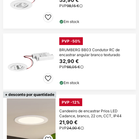
53,90 €
PVP
98,15 €
Em stock
PVP -50%
BRUMBERG BB03 Condutor RC de
encastrar angular branco texturado
32,90 €
PVP
66,05 €
Em stock
+ desconto por quantidade
PVP -12%
Candeeiro de encastrar Prios LED
Cadance, branco, 22 cm, CCT, IP44
21,90 €
PVP
24,90 €