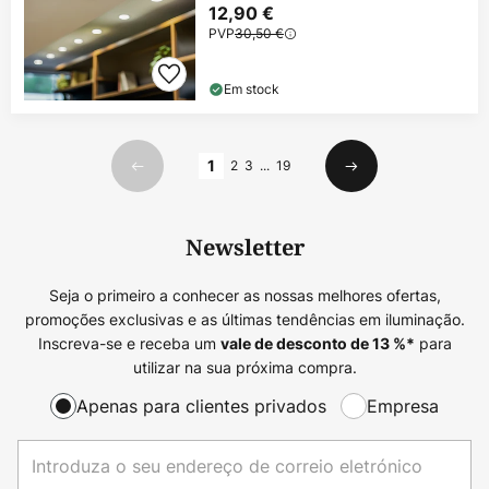
12,90 €
PVP
30,50 €
Em stock
Página
1
2
3
...
19
Anterior
Seguinte
Newsletter
Seja o primeiro a conhecer as nossas melhores ofertas,
promoções exclusivas e as últimas tendências em iluminação.
Inscreva-se e receba um
para
vale de desconto de
13
%*
utilizar na sua próxima compra.
Apenas para clientes privados
Empresa