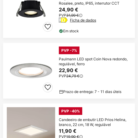
Rosalee, preto, IP65, interrutor CCT
24,90 €
PVP
31,99 €
Ficha de dados
Em stock
PVP -7%
Paulmann LED spot Coin Nova redondo,
regulável, ferro
22,90 €
PVP
24,79 €
Prazo de entrega: 7 - 11 dias úteis
PVP -40%
Candeeiro de embutir LED Prios Helina,
branco, 22 cm, 18 W, regulável
11,90 €
PVP
19,90 €