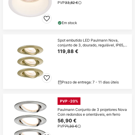
PVP
33,82 €
Em stock
Spot embutido LED Paulmann Nova,
conjunto de 3, dourado, regulável, IP65,
2700K
119,88 €
Prazo de entrega: 7 - 11 dias úteis
PVP -20%
Paulmann Conjunto de 3 projetores Nova
Coin redondos e orientáveis, em ferro
56,90 €
PVP
71,30 €