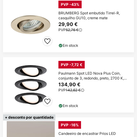
PVP -43%
BRUMBERG Spot embutido Tirrel-R,
casquilho GU10, creme mate
29,90 €
PVP
52,76 €
Em stock
PVP -7,72 €
Paulmann Spot LED Nova Plus Coin,
conjunto de 3, redondo, preto, 2700 K,
IP65
134,90 €
PVP
142,62 €
Em stock
+ desconto por quantidade
PVP -16%
Candeeiro de encastrar Prios LED