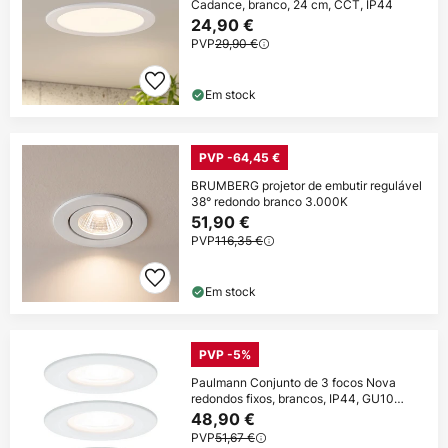
Cadance, branco, 24 cm, CCT, IP44
24,90 €
PVP
29,90 €
Em stock
PVP -64,45 €
BRUMBERG projetor de embutir regulável
38° redondo branco 3.000K
51,90 €
PVP
116,35 €
Em stock
PVP -5%
Paulmann Conjunto de 3 focos Nova
redondos fixos, brancos, IP44, GU10
reguláveis
48,90 €
PVP
51,67 €