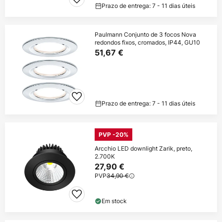
Prazo de entrega: 7 - 11 dias úteis
Paulmann Conjunto de 3 focos Nova
redondos fixos, cromados, IP44, GU10
51,67 €
Prazo de entrega: 7 - 11 dias úteis
PVP -20%
Arcchio LED downlight Zarik, preto,
2.700K
27,90 €
PVP
34,90 €
Em stock