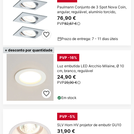
Paulmann Conjunto de 3 Spot Nova Coin,
angular, regulável, alumínio torcido,
76,90 €
PVP
82,67 €
Prazo de entrega: 7 - 11 dias úteis
+ desconto por quantidade
PVP -16%
Luz embutida LED Arcchio Milaine, Ø 10
cm, branco, regulável
24,90 €
PVP
29,90 €
Em stock
PVP -5%
SLV Horn HV projetor de embutir GU10
31,90 €