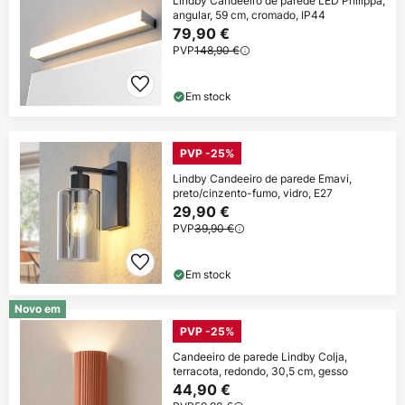
Lindby Candeeiro de parede LED Philippa,
angular, 59 cm, cromado, IP44
79,90 €
PVP
148,90 €
Em stock
PVP -25%
Lindby Candeeiro de parede Emavi,
preto/cinzento-fumo, vidro, E27
29,90 €
PVP
39,90 €
Em stock
Novo em
PVP -25%
Candeeiro de parede Lindby Colja,
terracota, redondo, 30,5 cm, gesso
44,90 €