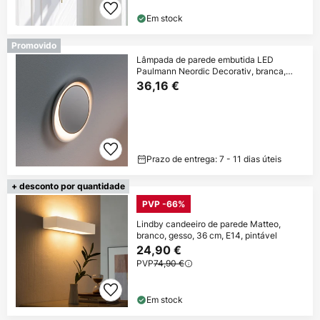
Em stock
Promovido
Lâmpada de parede embutida LED
Paulmann Neordic Decorativ, branca,
redonda
36,16 €
Prazo de entrega: 7 - 11 dias úteis
+ desconto por quantidade
PVP -66%
Lindby candeeiro de parede Matteo,
branco, gesso, 36 cm, E14, pintável
24,90 €
PVP
74,90 €
Em stock