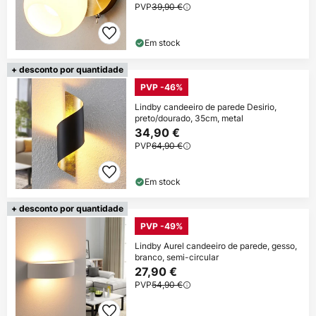
PVP
39,90 €
Em stock
+ desconto por quantidade
PVP -46%
Lindby candeeiro de parede Desirio,
preto/dourado, 35cm, metal
34,90 €
PVP
64,90 €
Em stock
+ desconto por quantidade
PVP -49%
Lindby Aurel candeeiro de parede, gesso,
branco, semi-circular
27,90 €
PVP
54,90 €