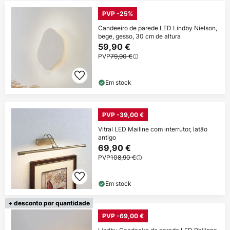
PVP -25%
Candeeiro de parede LED Lindby Nielson,
bege, gesso, 30 cm de altura
59,90 €
PVP
79,90 €
Em stock
PVP -39,00 €
Vitral LED Mailine com interrutor, latão
antigo
69,90 €
PVP
108,90 €
Em stock
+ desconto por quantidade
PVP -69,00 €