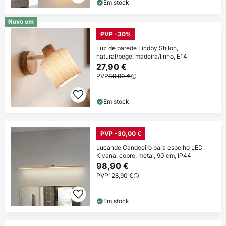
Em stock
Novo em
PVP -30%
Luz de parede Lindby Shiloh,
natural/bege, madeira/linho, E14
27,90 €
PVP
39,90 €
Em stock
PVP -30,00 €
Lucande Candeeiro para espelho LED
Kivana, cobre, metal, 90 cm, IP44
98,90 €
PVP
128,90 €
Em stock