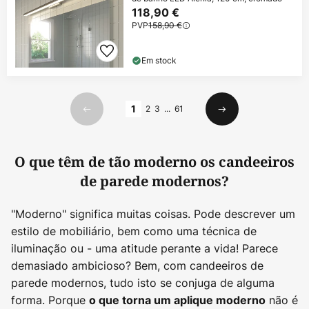
118,90 €
PVP
158,90 €
Em stock
Página
1
2
3
...
61
Anterior
Seguinte
O que têm de tão moderno os candeeiros
de parede modernos?
"Moderno" significa muitas coisas. Pode descrever um
estilo de mobiliário, bem como uma técnica de
iluminação ou - uma atitude perante a vida! Parece
demasiado ambicioso? Bem, com candeeiros de
parede modernos, tudo isto se conjuga de alguma
forma. Porque
não é
o que torna um aplique moderno