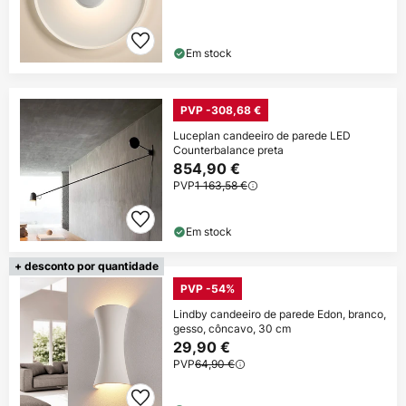
Em stock
PVP -308,68 €
Luceplan candeeiro de parede LED
Counterbalance preta
854,90 €
PVP
1 163,58 €
Em stock
+ desconto por quantidade
PVP -54%
Lindby candeeiro de parede Edon, branco,
gesso, côncavo, 30 cm
29,90 €
PVP
64,90 €