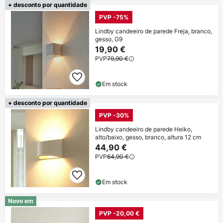
+ desconto por quantidade
PVP -75%
Lindby candeeiro de parede Freja, branco,
gesso, G9
19,90 €
PVP
79,90 €
Em stock
+ desconto por quantidade
PVP -30%
Lindby candeeiro de parede Heiko,
alto/baixo, gesso, branco, altura 12 cm
44,90 €
PVP
64,90 €
Em stock
Novo em
PVP -20,00 €