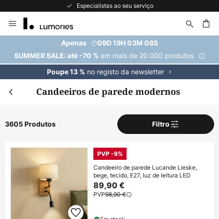
A maior seleção de marcas da Europa
Ir
para
o
uisar
Apenas
09D 19H 03M 06S
Conteúdo
em mais de 20 000 produtos
SUMMER SALE: até -70 %
no registo da newsletter
Poupe 13 %
Candeeiros de parede modernos
3605 Produtos
Filtro
PVP -9%
Candeeiro de parede Lucande Lieske,
bege, tecido, E27, luz de leitura LED
89,90 €
PVP
98,90 €