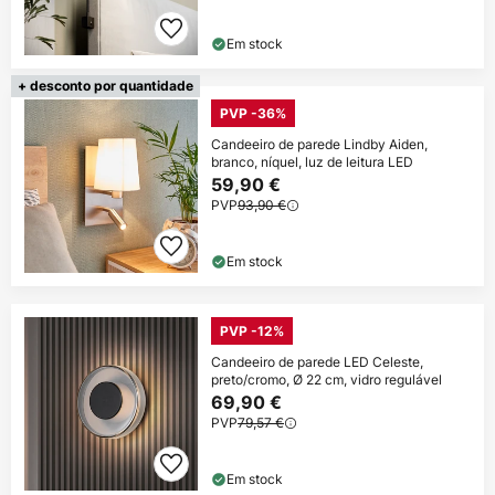
Em stock
+ desconto por quantidade
PVP -36%
Candeeiro de parede Lindby Aiden,
branco, níquel, luz de leitura LED
59,90 €
PVP
93,90 €
Em stock
PVP -12%
Candeeiro de parede LED Celeste,
preto/cromo, Ø 22 cm, vidro regulável
69,90 €
PVP
79,57 €
Em stock