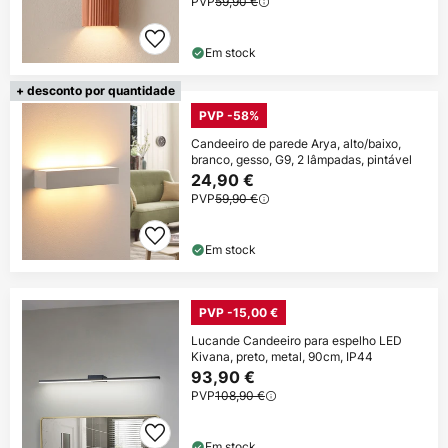
PVP
59,90 €
Em stock
+ desconto por quantidade
PVP -58%
Candeeiro de parede Arya, alto/baixo,
branco, gesso, G9, 2 lâmpadas, pintável
24,90 €
PVP
59,90 €
Em stock
PVP -15,00 €
Lucande Candeeiro para espelho LED
Kivana, preto, metal, 90cm, IP44
93,90 €
PVP
108,90 €
Em stock