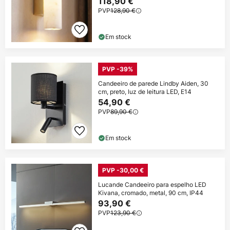
118,90 €
PVP
128,90 €
Em stock
PVP -39%
Candeeiro de parede Lindby Aiden, 30
cm, preto, luz de leitura LED, E14
54,90 €
PVP
89,90 €
Em stock
PVP -30,00 €
Lucande Candeeiro para espelho LED
Kivana, cromado, metal, 90 cm, IP44
93,90 €
PVP
123,90 €