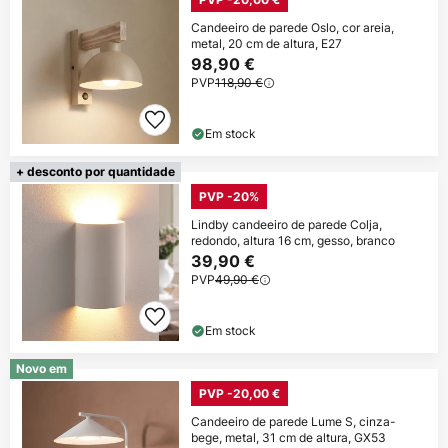
Candeeiro de parede Oslo, cor areia,
metal, 20 cm de altura, E27
98,90 €
PVP
118,90 €
Em stock
+ desconto por quantidade
PVP -20%
Lindby candeeiro de parede Colja,
redondo, altura 16 cm, gesso, branco
39,90 €
PVP
49,90 €
Em stock
Novo em
PVP -20,00 €
Candeeiro de parede Lume S, cinza-
bege, metal, 31 cm de altura, GX53