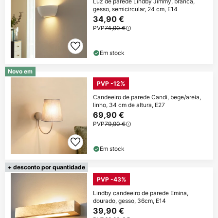
Luz de parede Lindby Jimmy, branca,
gesso, semicircular, 24 cm, E14
34,90 €
PVP
74,90 €
Em stock
Novo em
PVP -12%
Candeeiro de parede Candi, bege/areia,
linho, 34 cm de altura, E27
69,90 €
PVP
79,90 €
Em stock
+ desconto por quantidade
PVP -43%
Lindby candeeiro de parede Emina,
dourado, gesso, 36cm, E14
39,90 €