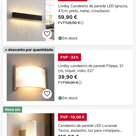
Lindby Candeeiro de parede LED Ignazia,
47cm, preto, metal, cima/baixo
59,90 €
PVP
128,90 €
Em stock
+ desconto por quantidade
PVP -33%
Lindby candeeiro de parede Filippa, 31
cm, níquel, vidro, E27
39,90 €
PVP
59,90 €
Em stock
Novo em
PVP -10,00 €
Candeeiro de parede LED Lucande
Tavira, alabastro, luz para cima/para
baixo