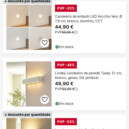
+ desconto por quantidade
PVP -25%
Candeeiro de embutir LED Arcchio Vexi, Ø
7,8 cm, branco, alumínio, CCT
44,90 €
PVP
59,90 €
Em stock
PVP -46%
Lindby candeeiro de parede Tjada, 51 cm,
branco, gesso, G9, pintável
49,90 €
PVP
93,90 €
Em stock
+ desconto por quantidade
PVP -53%