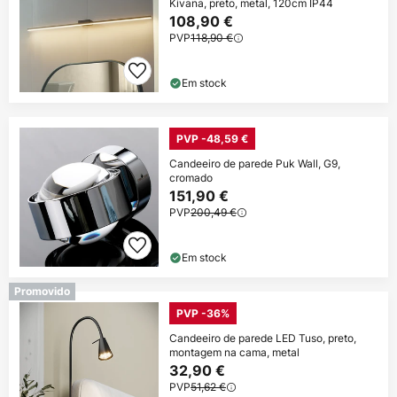
Kivana, preto, metal, 120cm IP44
108,90 €
PVP
118,90 €
Em stock
PVP -48,59 €
Candeeiro de parede Puk Wall, G9,
cromado
151,90 €
PVP
200,49 €
Em stock
Promovido
PVP -36%
Candeeiro de parede LED Tuso, preto,
montagem na cama, metal
32,90 €
PVP
51,62 €