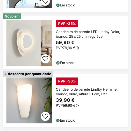
Em stock
Novo em
PVP -25%
Candeeiro de parede LED Lindby Delar,
branco, 25 x 25 cm, regulável
59,90 €
PVP
79,90 €
Em stock
+ desconto por quantidade
PVP -33%
Candeeiro de parede Lindby Hermine,
branco, vidro, altura 31 cm, E27
39,90 €
PVP
59,90 €
Em stock