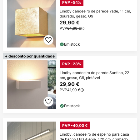
PVP -54%
Lindby candeeiro de parede Yade, 11 cm,
dourado, gesso, G9
29,90 €
PVP
64,90 €
Em stock
+ desconto por quantidade
PVP -28%
Lindby candeeiro de parede Santino, 22
cm, gesso, G9, pintável
29,90 €
PVP
41,90 €
Em stock
PVP -40,00 €
Lindby, candeeiro de espelho para casa
de banho LED Alenia, 120 cm, cromado