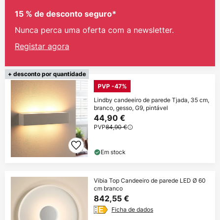
15 % de desconto seguro*
Nunca perca uma oferta com a newsletter.
Registar agora
+ desconto por quantidade
PVP -47%
Lindby candeeiro de parede Tjada, 35 cm,
branco, gesso, G9, pintável
44,90 €
PVP
84,90 €
Em stock
Vibia Top Candeeiro de parede LED Ø 60
cm branco
842,55 €
Ficha de dados