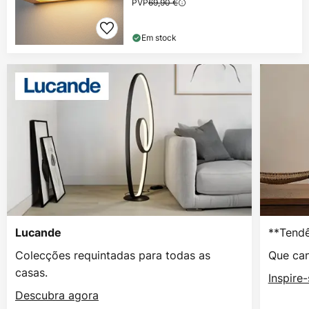
PVP
69,90 €
Em stock
**Tendê
Lucande
Colecções requintadas para todas as
Que can
casas.
Inspire
Descubra agora