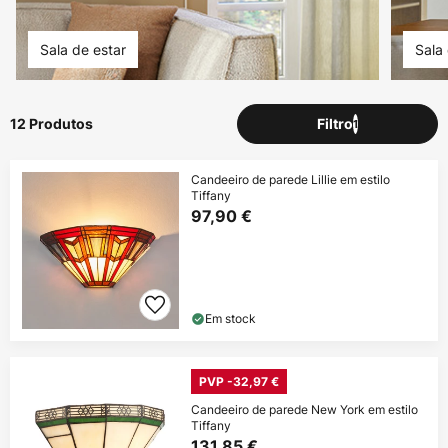
Sala de estar
Sala 
12 Produtos
Filtro
1
Candeeiro de parede Lillie em estilo
Tiffany
97,90 €
Em stock
PVP -32,97 €
Candeeiro de parede New York em estilo
Tiffany
131,85 €