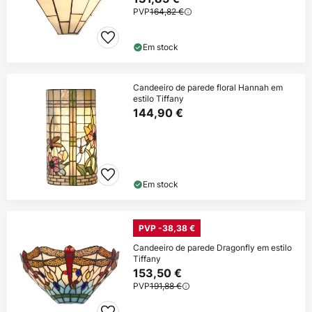
PVP
164,82 €
Em stock
Candeeiro de parede floral Hannah em
estilo Tiffany
144,90 €
Em stock
PVP -38,38 €
Candeeiro de parede Dragonfly em estilo
Tiffany
153,50 €
PVP
191,88 €