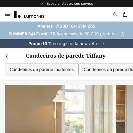
Especialistas ao seu serviço
Ir
para
o
uisar
Apenas
09D 18H 55M 25S
Conteúdo
em mais de 20 000 produtos
SUMMER SALE: até -70 %
no registo da newsletter
Poupe 13 %
Candeeiros de parede Tiffany
Candeeiros de parede modernos
Candeeiros de parede de