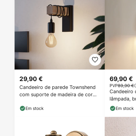
29,90 €
69,90 €
PVP
89,90 €
Candeeiro de parede Townshend
Candeeiro 
com suporte de madeira de cor
lâmpada, b
clara
Em stock
Em stock