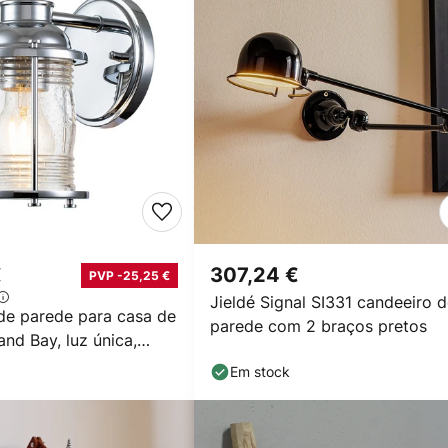
€
307,24 €
PVP -25,25 €
Jieldé Signal SI331 candeeiro 
de parede para casa de
parede com 2 braços pretos
nd Bay, luz única,
Em stock