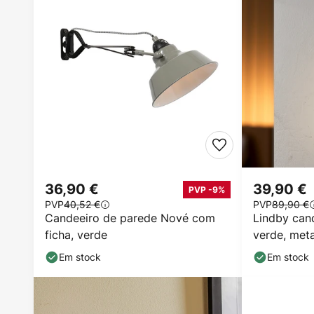
36,90 €
39,90 €
PVP -9%
PVP
40,52 €
PVP
89,90 €
Candeeiro de parede Nové com
Lindby can
ficha, verde
verde, meta
Em stock
Em stock