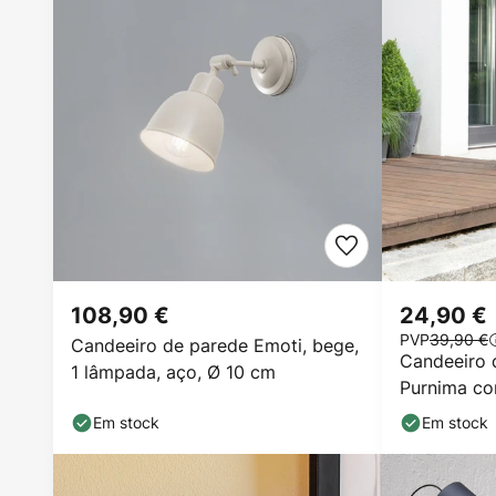
108,90 €
24,90 €
PVP
39,90 €
Candeeiro de parede Emoti, bege,
Candeeiro 
1 lâmpada, aço, Ø 10 cm
Purnima co
Em stock
Em stock