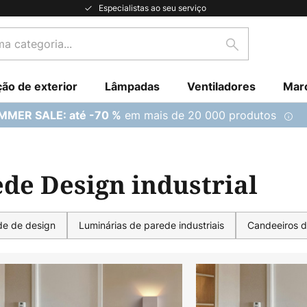
Especialistas ao seu serviço
Pesquisar
ção de exterior
Lâmpadas
Ventiladores
Mar
em mais de 20 000 produtos
MMER SALE: até -70 %
de Design industrial
de de design
Luminárias de parede industriais
Candeeiros d