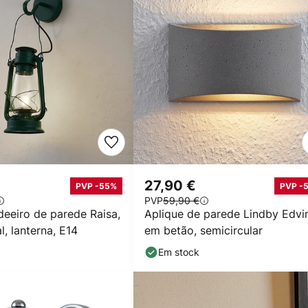
27,90 €
PVP -55%
PVP -
PVP
59,90 €
deeiro de parede Raisa,
Aplique de parede Lindby Edvi
l, lanterna, E14
em betão, semicircular
Em stock