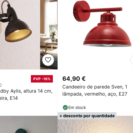
64,90 €
PVP -16%
Candeeiro de parede Sven, 1
ndby Aylis, altura 14 cm,
lâmpada, vermelho, aço, E27
ira, E14
Em stock
+ desconto por quantidade