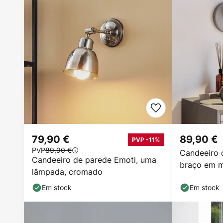
79,90 €
89,90 €
PVP -11%
PVP
89,90 €
Candeeiro 
Candeeiro de parede Emoti, uma
braço em m
lâmpada, cromado
cinzento
Em stock
Em stock