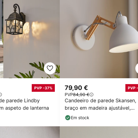
79,90 €
PVP -37%
PVP 
PVP
84,90 €
de parede Lindby
Candeeiro de parede Skansen,
m aspeto de lanterna
braço em madeira ajustável,
branco
Em stock