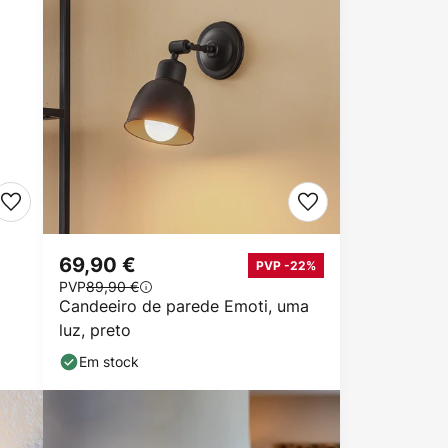
69,90 €
PVP -22%
PVP
89,90 €
Candeeiro de parede Emoti, uma
luz, preto
Em stock