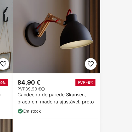
84,90 €
-9%
PVP -5%
PVP
89,90 €
m
Candeeiro de parede Skansen,
braço em madeira ajustável, preto
Em stock