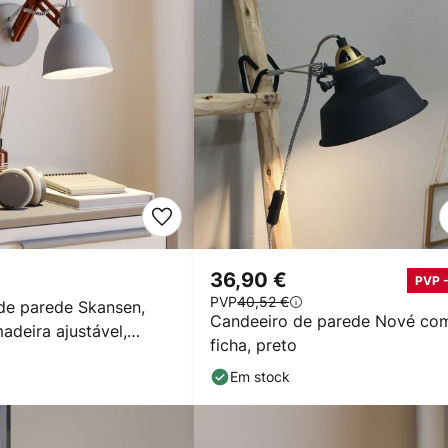
36,90 €
PVP 
PVP
40,52 €
de parede Skansen,
Candeeiro de parede Nové co
adeira ajustável,
ficha, preto
Em stock