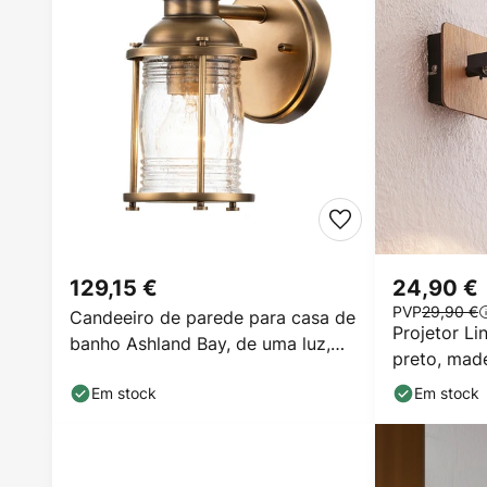
129,15 €
24,90 €
PVP
29,90 €
Candeeiro de parede para casa de
Projetor Li
banho Ashland Bay, de uma luz,
preto, made
em latão, IP44
Em stock
Em stock