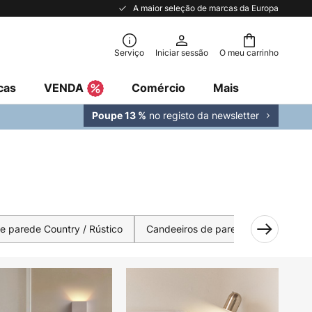
A maior seleção de marcas da Europa
Serviço
Iniciar sessão
O meu carrinho
cas
VENDA
Comércio
Mais
no registo da newsletter
Poupe 13 %
e parede Country / Rústico
Candeeiros de parede Clássico / An