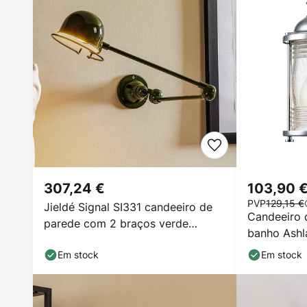
307,24 €
103,90 
PVP
129,15 €
Jieldé Signal SI331 candeeiro de
Candeeiro 
parede com 2 braços verde
banho Ashla
azeitona
cromado
Em stock
Em stock