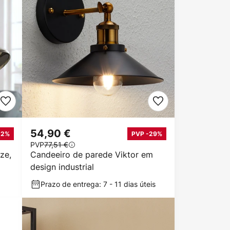
54,90 €
12%
PVP -29%
PVP
77,51 €
ze,
Candeeiro de parede Viktor em
design industrial
Prazo de entrega: 7 - 11 dias úteis