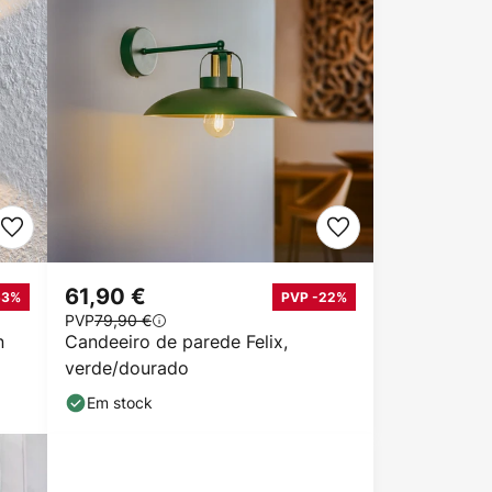
61,90 €
53%
PVP -22%
PVP
79,90 €
n
Candeeiro de parede Felix,
verde/dourado
Em stock