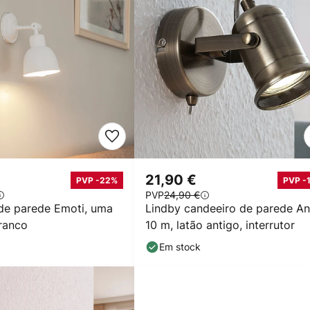
21,90 €
PVP -22%
PVP -
PVP
24,90 €
de parede Emoti, uma
Lindby candeeiro de parede An
ranco
10 m, latão antigo, interrutor
Em stock