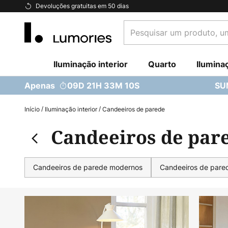
Ir
Devoluções gratuitas em 50 dias
para
Pesquisar
o
um
Conteúdo
produto,
Iluminação interior
uma
Quarto
Ilumina
categoria...
Apenas
09D 21H 33M 08S
SU
Início
Iluminação interior
Candeeiros de parede
Candeeiros de pare
Candeeiros de parede modernos
Candeeiros de pare