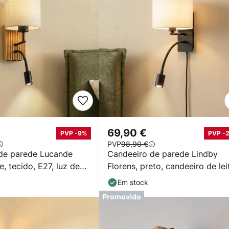
69,90 €
PVP -9%
PVP -
PVP
98,90 €
de parede Lucande
Candeeiro de parede Lindby
e, tecido, E27, luz de
Florens, preto, candeeiro de lei
LED, 23,5 cm
Em stock
Promovido