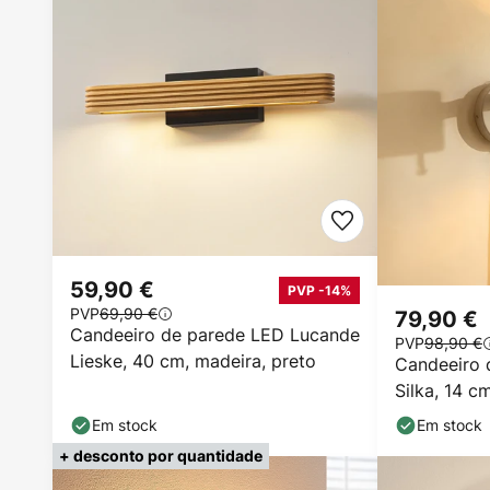
59,90 €
PVP -14%
PVP
69,90 €
79,90 €
Candeeiro de parede LED Lucande
PVP
98,90 €
Lieske, 40 cm, madeira, preto
Candeeiro 
Silka, 14 cm
Em stock
Em stock
+ desconto por quantidade