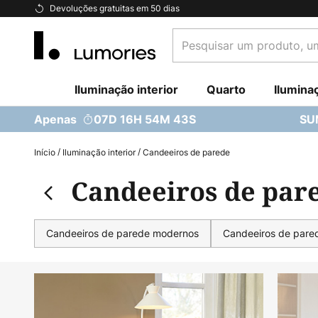
Ir
Devoluções gratuitas em 50 dias
para
Pesquisar
o
um
Conteúdo
produto,
Iluminação interior
uma
Quarto
Ilumina
categoria...
Apenas
07D 16H 54M 41S
SU
Início
Iluminação interior
Candeeiros de parede
Candeeiros de par
Candeeiros de parede modernos
Candeeiros de pare