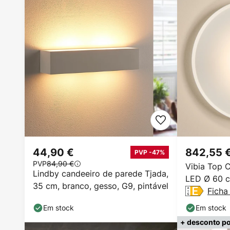
44,90 €
842,55 
PVP -47%
PVP
84,90 €
Vibia Top 
Lindby candeeiro de parede Tjada,
LED Ø 60 
35 cm, branco, gesso, G9, pintável
Ficha
Em stock
Em stock
+ desconto po