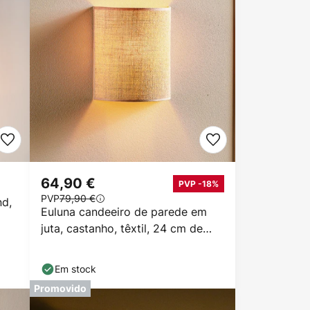
64,90 €
PVP -18%
PVP
79,90 €
d,
Euluna candeeiro de parede em
juta, castanho, têxtil, 24 cm de
altura, E27
Em stock
Promovido