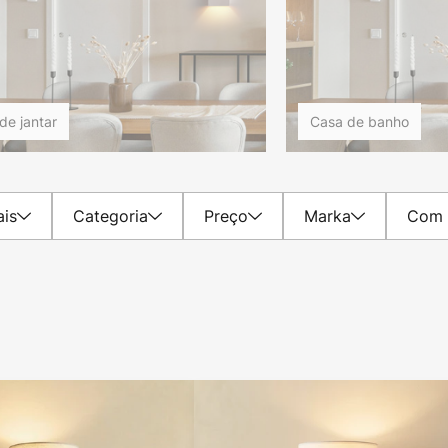
de jantar
Casa de banho
ais
Categoria
Preço
Marka
Com i