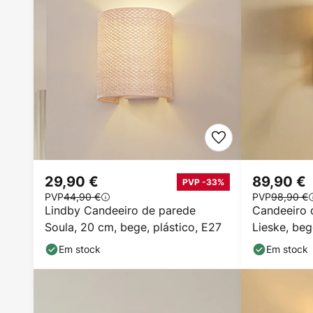
29,90 €
89,90 €
PVP -33%
PVP
44,90 €
PVP
98,90 €
Lindby Candeeiro de parede
Candeeiro 
Soula, 20 cm, bege, plástico, E27
Lieske, beg
leitura LED
Em stock
Em stock