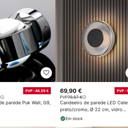
69,90 €
PVP -48,59 €
PVP -
€
PVP
79,57 €
de parede Puk Wall, G9,
Candeeiro de parede LED Celes
preto/cromo, Ø 22 cm, vidro
regulável
Em stock