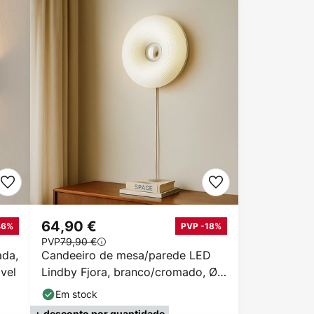
64,90 €
46%
PVP -18%
PVP
79,90 €
ada,
Candeeiro de mesa/parede LED
vel
Lindby Fjora, branco/cromado, Ø
30 cm, regulável.
Em stock
+ desconto por quantidade