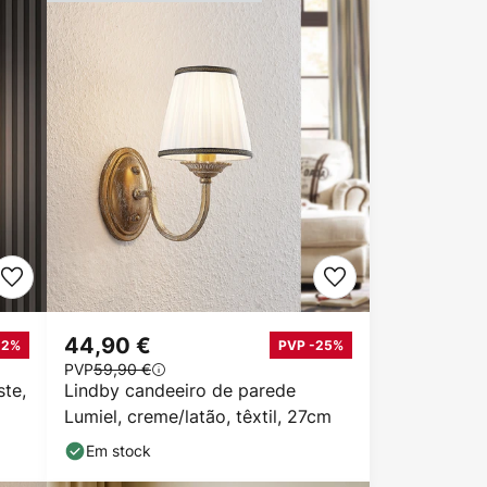
44,90 €
12%
PVP -25%
PVP
59,90 €
te,
Lindby candeeiro de parede
Lumiel, creme/latão, têxtil, 27cm
Em stock