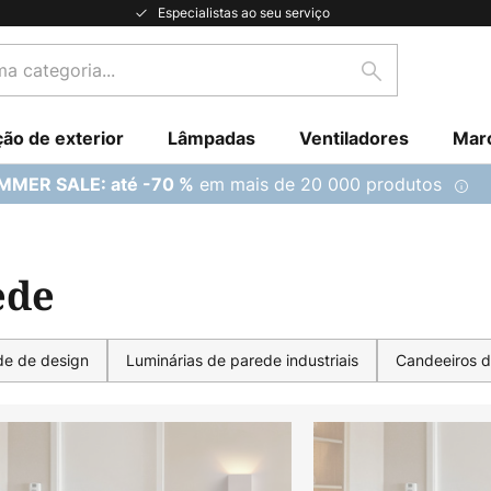
Especialistas ao seu serviço
Pesquisar
ção de exterior
Lâmpadas
Ventiladores
Mar
em mais de 20 000 produtos
MMER SALE: até -70 %
ede
de de design
Luminárias de parede industriais
Candeeiros d