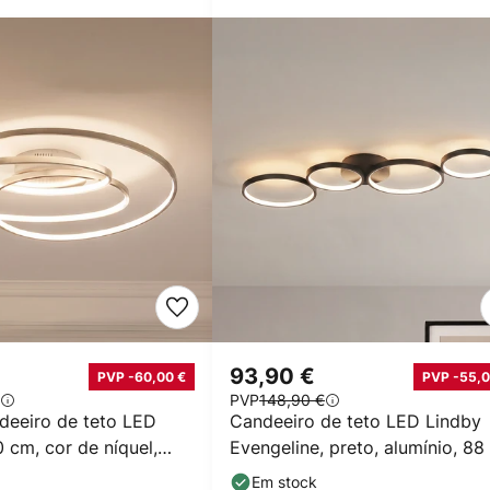
€
93,90 €
PVP -60,00 €
PVP -55,0
PVP
148,90 €
deeiro de teto LED
Candeeiro de teto LED Lindby
0 cm, cor de níquel,
Evengeline, preto, alumínio, 88
Em stock