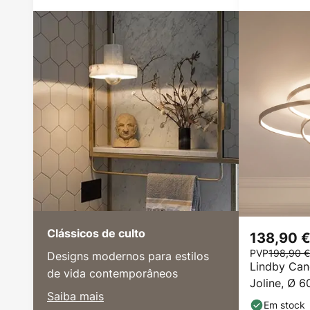
Clássicos de culto
138,90 
PVP
198,90 €
Designs modernos para estilos
Lindby Can
de vida contemporâneos
Joline, Ø 6
Saiba mais
metal
Em stock