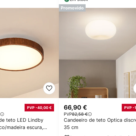
Promovido
66,90 €
PVP -40,00 €
PVP -
PVP
82,58 €
de teto LED Lindby
Candeeiro de teto Optica discr
co/madeira escura,
35 cm
 cm