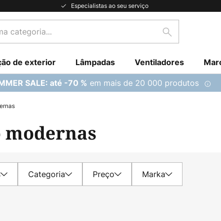
Especialistas ao seu serviço
Pesquisar
ção de exterior
Lâmpadas
Ventiladores
Mar
em mais de 20 000 produtos
MMER SALE: até -70 %
dernas
o modernas
s
Categoria
Preço
Marka