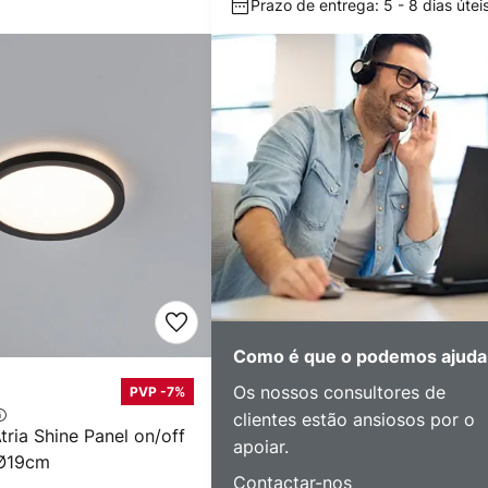
Prazo de entrega: 5 - 8 dias útei
Como é que o podemos ajuda
Os nossos consultores de
PVP -7%
clientes estão ansiosos por o
ria Shine Panel on/off
apoiar.
 Ø19cm
Contactar-nos