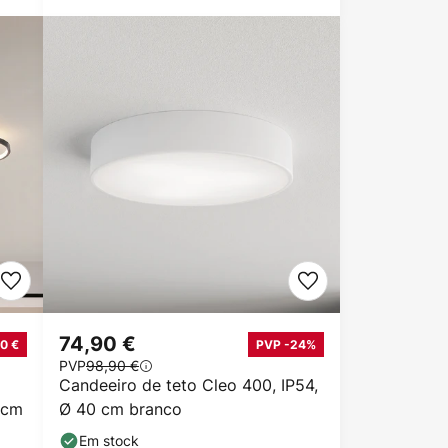
74,90 €
0 €
PVP -24%
PVP
98,90 €
Candeeiro de teto Cleo 400, IP54,
 cm
Ø 40 cm branco
Em stock