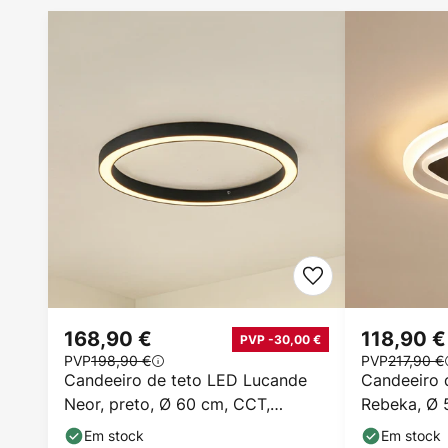
168,90 €
118,90 €
PVP -30,00 €
PVP
198,90 €
PVP
217,90 €
Candeeiro de teto LED Lucande
Candeeiro 
Neor, preto, Ø 60 cm, CCT,
Rebeka, Ø 
regulável
à distância
Em stock
Em stock