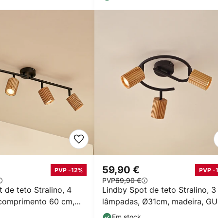
59,90 €
PVP -12%
PVP -
PVP
69,90 €
 de teto Stralino, 4
Lindby Spot de teto Stralino, 3
comprimento 60 cm,
lâmpadas, Ø31cm, madeira, GU
Em stock