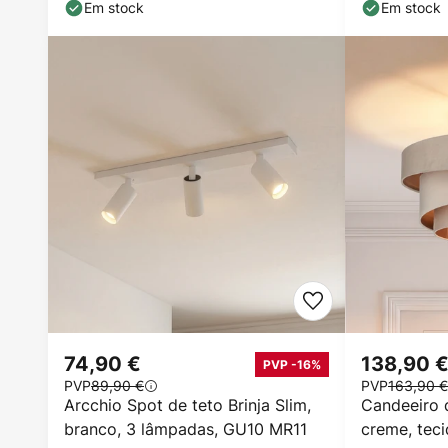
Em stock
Em stock
74,90 €
138,90 
PVP -16%
PVP
89,90 €
PVP
163,90 €
Arcchio Spot de teto Brinja Slim,
Candeeiro d
branco, 3 lâmpadas, GU10 MR11
creme, tec