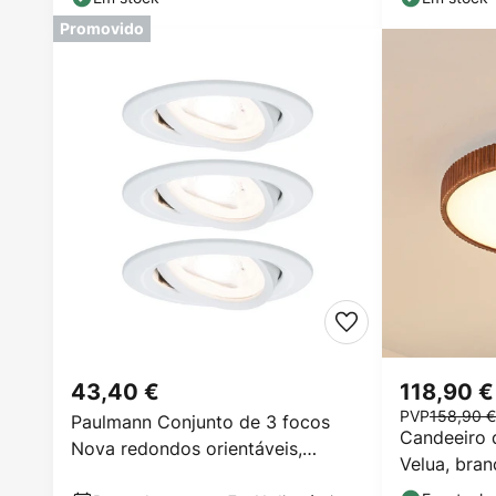
Promovido
43,40 €
118,90 €
PVP
158,90 €
Paulmann Conjunto de 3 focos
Candeeiro 
Nova redondos orientáveis,
Velua, bran
branco mate, GU10, 2700K
CCT, Ø 50