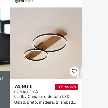
Em stock
s
r?
74,90 €
PVP -44,00 €
PVP
118,90 €
Lindby Candeeiro de teto LED
Galad, preto, madeira, 2 lâmpadas,