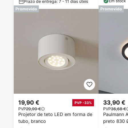
Em stock
Prazo de entrega: 7 - 11 dias úteis
Promovido
Promovido
19,90 €
33,90 €
PVP -33%
PVP
29,90 €
PVP
36,68 €
Projetor de teto LED em forma de
Paulmann At
tubo, branco
preto 830