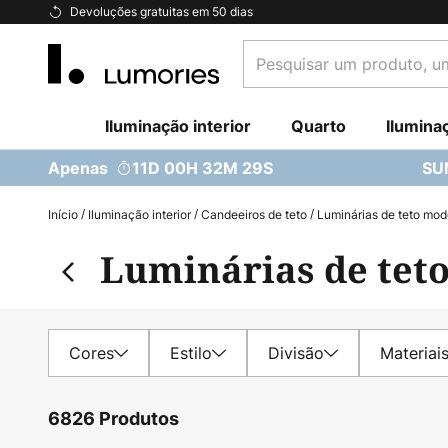
Ir
Devoluções gratuitas em 50 dias
para
Pesquisar
o
um
Conteúdo
produto,
Iluminação interior
uma
Quarto
Ilumina
categoria...
Apenas
11D 00H 32M 27S
SU
Início
Iluminação interior
Candeeiros de teto
Luminárias de teto mo
Luminárias de tet
Cores
Estilo
Divisão
Materiai
6826 Produtos