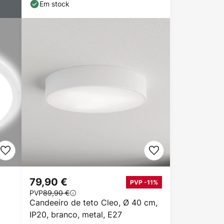
75 cm
Em stock
79,90 €
PVP -11%
PVP
89,90 €
Candeeiro de teto Cleo, Ø 40 cm,
IP20, branco, metal, E27