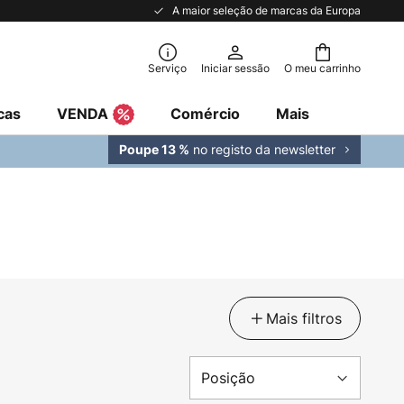
A maior seleção de marcas da Europa
Serviço
Iniciar sessão
O meu carrinho
cas
VENDA
Comércio
Mais
no registo da newsletter
Poupe 13 %
Mais filtros