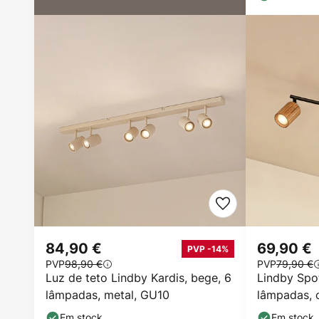
84,90 €
69,90 €
PVP -14%
PVP
98,90 €
PVP
79,90 €
Luz de teto Lindby Kardis, bege, 6
Lindby Spot
lâmpadas, metal, GU10
lâmpadas, 
madeira
Em stock
Em stock