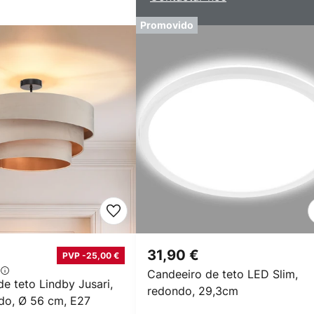
Promovido
€
31,90 €
PVP -25,00 €
Candeeiro de teto LED Slim,
e teto Lindby Jusari,
redondo, 29,3cm
ido, Ø 56 cm, E27