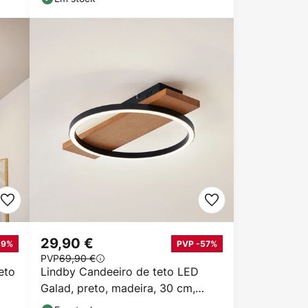
29,90 €
19%
PVP -57%
PVP
69,90 €
eto
Lindby Candeeiro de teto LED
Galad, preto, madeira, 30 cm,
regulável