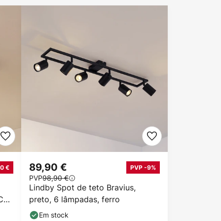
89,90 €
0 €
PVP -9%
PVP
98,90 €
Lindby Spot de teto Bravius,
CT,
preto, 6 lâmpadas, ferro
Em stock