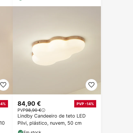
84,90 €
14%
PVP -14%
PVP
98,90 €
Lindby Candeeiro de teto LED
10
Pilvi, plástico, nuvem, 50 cm
Em stock