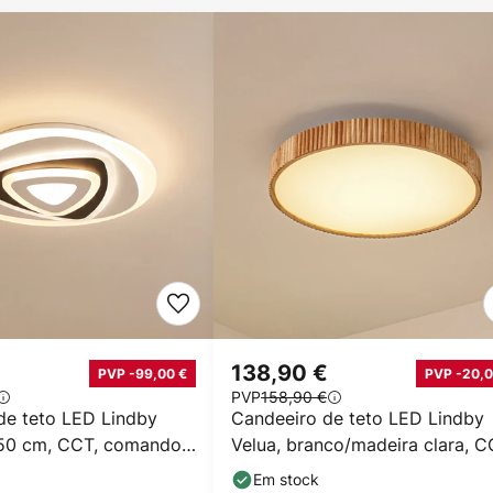
138,90 €
PVP -99,00 €
PVP -20,0
PVP
158,90 €
de teto LED Lindby
Candeeiro de teto LED Lindby
50 cm, CCT, comando
Velua, branco/madeira clara, C
Ø 50 cm
Em stock