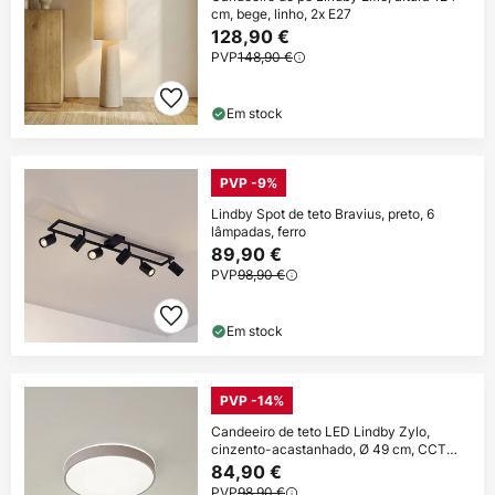
cm, bege, linho, 2x E27
128,90 €
PVP
148,90 €
Em stock
PVP -9%
Lindby Spot de teto Bravius, preto, 6
lâmpadas, ferro
89,90 €
PVP
98,90 €
Em stock
PVP -14%
Candeeiro de teto LED Lindby Zylo,
cinzento-acastanhado, Ø 49 cm, CCT
regulável
84,90 €
PVP
98,90 €