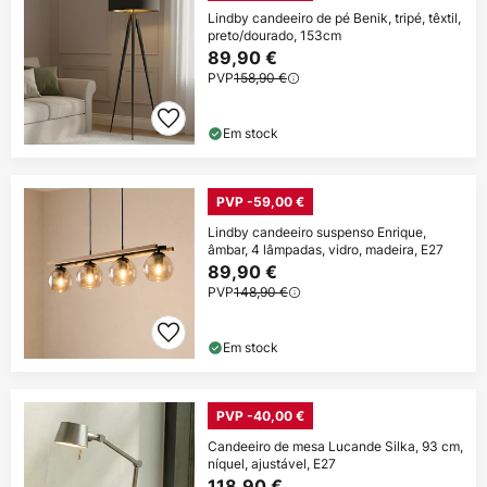
Lindby candeeiro de pé Benik, tripé, têxtil,
preto/dourado, 153cm
89,90 €
PVP
158,90 €
Em stock
PVP -59,00 €
Lindby candeeiro suspenso Enrique,
âmbar, 4 lâmpadas, vidro, madeira, E27
89,90 €
PVP
148,90 €
Em stock
PVP -40,00 €
Candeeiro de mesa Lucande Silka, 93 cm,
níquel, ajustável, E27
118,90 €