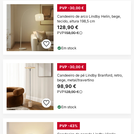
PVP -30,00 €
Candeeiro de arco Lindby Helin, bege,
tecido, altura 198,5 cm
128,90 €
PVP
158,90 €
Em stock
PVP -30,00 €
Candeeiro de pé Lindby Branford, retro,
bege, metal/travertino
98,90 €
PVP
128,90 €
Em stock
PVP -43%