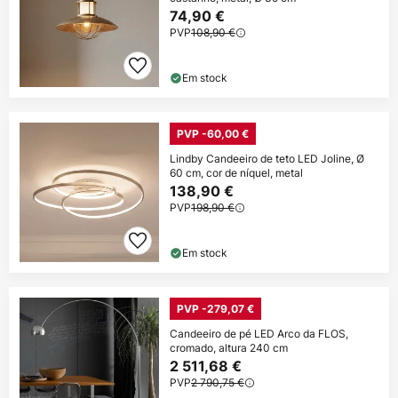
74,90 €
PVP
108,90 €
Em stock
PVP -60,00 €
Lindby Candeeiro de teto LED Joline, Ø
60 cm, cor de níquel, metal
138,90 €
PVP
198,90 €
Em stock
PVP -279,07 €
Candeeiro de pé LED Arco da FLOS,
cromado, altura 240 cm
2 511,68 €
PVP
2 790,75 €