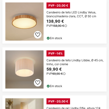
PVP -20,00 €
Candeeiro de teto LED Lindby Velua,
branco/madeira clara, CCT, Ø 50 cm
138,90 €
PVP
158,90 €
Em stock
PVP -14%
Candeeiro de teto Lindby Libbie, Ø 45 cm,
linho, cor creme
59,90 €
PVP
69,90 €
Em stock
PVP -20,00 €
Candeeiro de pé Lindby Elfie, altura 124