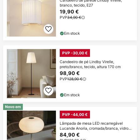
Candeeiro de parede Lindby Virelle,
branco, tecido, E27
19,90 €
PVP
34,90 €
Em stock
PVP -30,00 €
Candeeiro de pé Lindby Virelle,
preto/branco, tecido, altura 170 cm
98,90 €
PVP
128,90 €
Em stock
Novo em
PVP -44,00 €
Lâmpada de mesa LED recarregável
Lucande Anoria, cromada/branca, vidro
IP44 USB
84,90 €