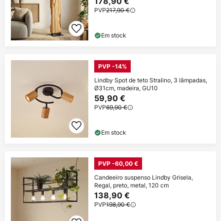
178,90 €
PVP
217,90 €
Em stock
PVP -14%
Lindby Spot de teto Stralino, 3 lâmpadas,
Ø31cm, madeira, GU10
59,90 €
PVP
69,90 €
Em stock
PVP -60,00 €
Candeeiro suspenso Lindby Grisela,
Regal, preto, metal, 120 cm
138,90 €
PVP
198,90 €