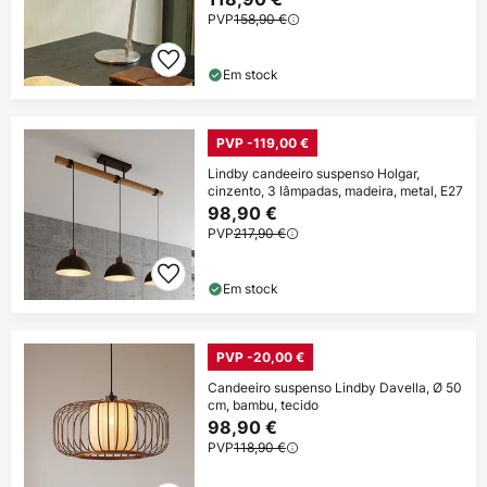
PVP
158,90 €
Em stock
PVP -119,00 €
Lindby candeeiro suspenso Holgar,
cinzento, 3 lâmpadas, madeira, metal, E27
98,90 €
PVP
217,90 €
Em stock
PVP -20,00 €
Candeeiro suspenso Lindby Davella, Ø 50
cm, bambu, tecido
98,90 €
PVP
118,90 €