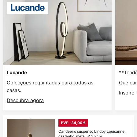
**Tendê
Lucande
Colecções requintadas para todas as
Que can
casas.
Inspire
Descubra agora
PVP -34,00 €
Candeeiro suspenso Lindby Louisanne,
castanho, metal, Ø 35 cm