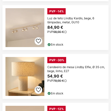
PVP -14%
Luz de teto Lindby Kardis, bege, 6
lâmpadas, metal, GU10
84,90 €
PVP
98,90 €
Em stock
PVP -30%
Candeeiro de mesa Lindby Elfie, Ø 35 cm,
bege, linho, E27
54,90 €
PVP
78,90 €
Em stock
PVP -12%