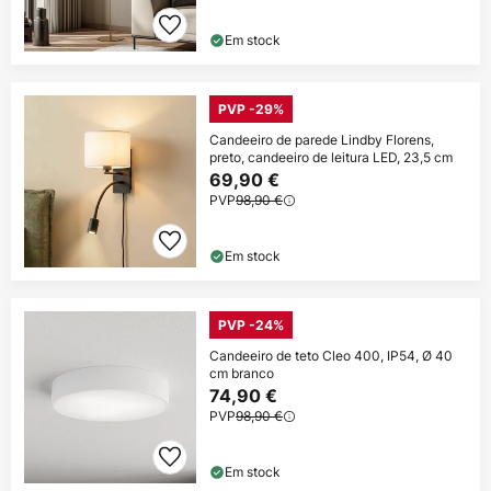
Em stock
PVP -29%
Candeeiro de parede Lindby Florens,
preto, candeeiro de leitura LED, 23,5 cm
69,90 €
PVP
98,90 €
Em stock
PVP -24%
Candeeiro de teto Cleo 400, IP54, Ø 40
cm branco
74,90 €
PVP
98,90 €
Em stock