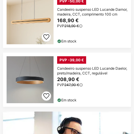
PVP -50,00 €
Candeeiro suspenso LED Lucande Darnor,
madeira, CCT, comprimento 100 cm
168,90 €
PVP
218,90 €
Em stock
PVP -39,00 €
Candeeiro suspenso LED Lucande Daelor,
preto/madeira, CCT, regulável
208,90 €
PVP
247,90 €
Em stock