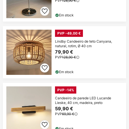
PVP
128,90 €
Em stock
PVP -49,00 €
Lindby Candeeiro de teto Canyana,
natural, rotim, Ø 40 cm
79,90 €
PVP
128,90 €
Em stock
PVP -14%
Candeeiro de parede LED Lucande
Lieske, 40 cm, madeira, preto
59,90 €
PVP
69,90 €
Em stock