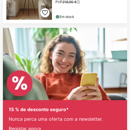
PVP
218,90 €
Em stock
15 % de desconto seguro*
Nunca perca uma oferta com a newsletter.
Registar agora