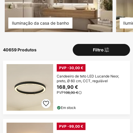
Iluminação da casa de banho
Ilum
40659 Produtos
Filtro
PVP -30,00 €
Candeeiro de teto LED Lucande Neor,
preto, Ø 60 cm, CCT, regulável
168,90 €
PVP
198,90 €
Em stock
PVP -99,00 €