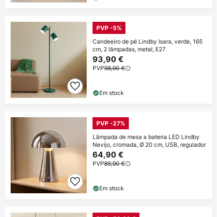
PVP -5%
Candeeiro de pé Lindby Isara, verde, 165
cm, 2 lâmpadas, metal, E27
93,90 €
PVP
98,90 €
Em stock
PVP -27%
Lâmpada de mesa a bateria LED Lindby
Nevijo, cromada, Ø 20 cm, USB, regulador
64,90 €
PVP
89,90 €
Em stock