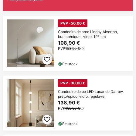
PVP -50,00 €
Candeeiro de arco Lindby Alverton,
branco/níquel, vidro, 197 cm
108,90 €
PVP
158,90 €
Em stock
PVP -30,00 €
Candeeiro de pé LED Lucande Darrow,
preto/ópico, vidro, regulável
138,90 €
PVP
168,90 €
Em stock