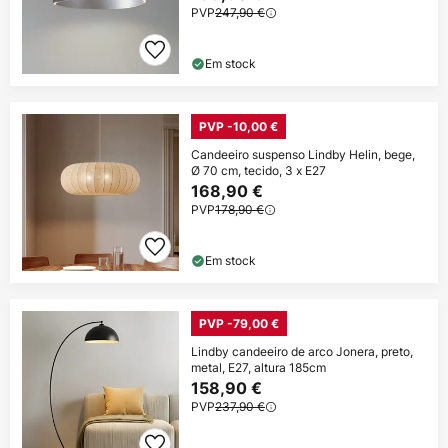
PVP
247,90 €
Em stock
PVP -10,00 €
Candeeiro suspenso Lindby Helin, bege,
Ø 70 cm, tecido, 3 x E27
168,90 €
PVP
178,90 €
Em stock
PVP -79,00 €
Lindby candeeiro de arco Jonera, preto,
metal, E27, altura 185cm
158,90 €
PVP
237,90 €