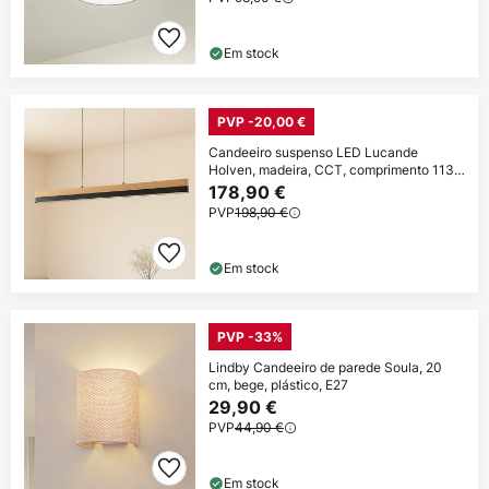
Em stock
PVP -20,00 €
Candeeiro suspenso LED Lucande
Holven, madeira, CCT, comprimento 113
cm
178,90 €
PVP
198,90 €
Em stock
PVP -33%
Lindby Candeeiro de parede Soula, 20
cm, bege, plástico, E27
29,90 €
PVP
44,90 €
Em stock