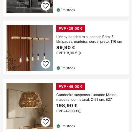
Em stock
PVP -29,00 €
Lindby candeeiro suspenso Rom, 5
lâmpadas, madeira, corda, preto, 116 cm
89,90 €
PVP
118,90 €
Em stock
PVP -49,00 €
Candeeiro suspenso Lucande Melori,
madeira, cor natural, Ø 51 cm, E27
198,90 €
PVP
247,90 €
Em stock