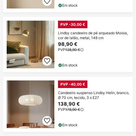
Em stock
PVP -30,00 €
Lindby candeeiro de pé arqueado Moisia,
cor de latão, metal, 148 cm
98,90 €
PVP
128,90 €
Em stock
PVP -40,00 €
Candeeiro suspenso Lindby Helin, branco,
Ø 70 cm, tecido, 3 x E27
138,90 €
PVP
178,90 €
Em stock